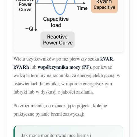
Usługa self-hosting
Ładowarka EV
Symulator IAMMETER
Licznik wirtualny
System prognozowania i symulacji energii
kVAR
Wielu użytkowników po raz pierwszy szuka
,
Aplikacje
kVARh
współczynnika mocy (PF)
lub
, ponieważ
Monitor energii systemu PV
Sklep
widzą te terminy na rachunku za energię elektryczną, w
ustawieniach falownika, w raporcie energetycznym
Monitor zużycia energii elektrycznej
Zasoby
fabryki lub w dyskusji o jakości zasilania.
System sterowania grzałką PV
Szybki start produktu
Społeczność
Po zrozumieniu, co oznaczają te pojęcia, kolejne
Automatyka domowa
Dokumentacja
Program współtwórców
praktyczne pytanie brzmi zazwyczaj:
Rozwiązania
Monitorowanie energii w fabryce
Film instruktażowy
Centrum współtwórców
Kontakt
FAQ
Jak mogę monitorować moc bierną i
Aktywności IAMMETER