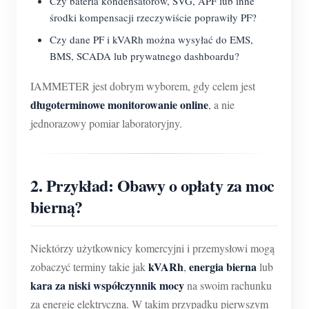
Czy bateria kondensatorów, SVG, APF lub inne
środki kompensacji rzeczywiście poprawiły PF?
Czy dane PF i kVARh można wysyłać do EMS,
BMS, SCADA lub prywatnego dashboardu?
IAMMETER jest dobrym wyborem, gdy celem jest
długoterminowe monitorowanie online
, a nie
jednorazowy pomiar laboratoryjny.
2. Przykład: Obawy o opłaty za moc
bierną?
Niektórzy użytkownicy komercyjni i przemysłowi mogą
kVARh
energia bierna
zobaczyć terminy takie jak
,
lub
kara za niski współczynnik mocy
na swoim rachunku
za energię elektryczną. W takim przypadku pierwszym