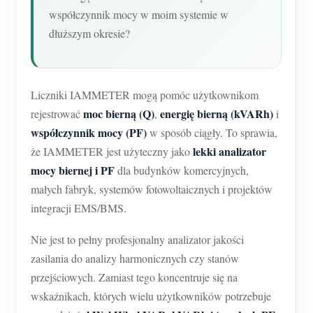
O nas
współczynnik mocy w moim systemie w
Aktualności
Forum
dłuższym okresie?
Blog
App Store
Eksploruj stronę
Liczniki IAMMETER mogą pomóc użytkownikom
Ranking PV
moc bierną (Q)
energię bierną (kVARh)
rejestrować
,
i
współczynnik mocy (PF)
w sposób ciągły. To sprawia,
lekki analizator
że IAMMETER jest użyteczny jako
mocy biernej i PF
dla budynków komercyjnych,
małych fabryk, systemów fotowoltaicznych i projektów
integracji EMS/BMS.
Nie jest to pełny profesjonalny analizator jakości
zasilania do analizy harmonicznych czy stanów
przejściowych. Zamiast tego koncentruje się na
wskaźnikach, których wielu użytkowników potrzebuje