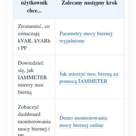
użytkownik
Zalecany następny krok
chce...
Zrozumieć, co
oznaczają
Parametry mocy biernej
kVAR, kVARh
wyjaśnione
i PF
Dowiedzieć
się, jak
Jak mierzyć moc bierną za
IAMMETER
pomocą IAMMETER
mierzy moc
bierną
Zobaczyć
dashboard
Demo monitorowania
monitorowania
mocy biernej online
mocy biernej i
PF