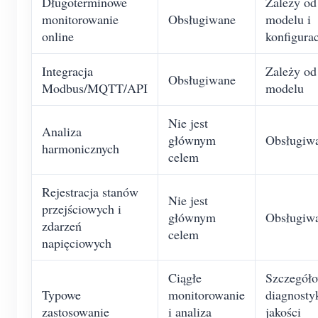
Długoterminowe
Zależy od
monitorowanie
Obsługiwane
modelu i
online
konfigurac
Integracja
Zależy od
Obsługiwane
Modbus/MQTT/API
modelu
Nie jest
Analiza
głównym
Obsługiw
harmonicznych
celem
Rejestracja stanów
Nie jest
przejściowych i
głównym
Obsługiw
zdarzeń
celem
napięciowych
Ciągłe
Szczegół
Typowe
monitorowanie
diagnosty
zastosowanie
i analiza
jakości