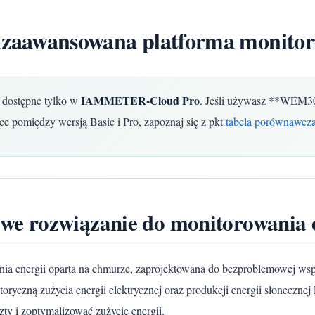
awansowana platforma monitoro
IAMMETER-Cloud Pro
ą dostępne tylko w
. Jeśli używasz **WEM305
e pomiędzy wersją Basic i Pro, zapoznaj się z pkt
tabela porównawcza
 rozwiązanie do monitorowania en
nia energii oparta na chmurze, zaprojektowana do bezproblemowej w
storyczną zużycia energii elektrycznej oraz produkcji energii słonecz
y i zoptymalizować zużycie energii.