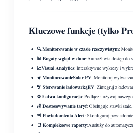
Kluczowe funkcje (tylko Pr
🔍 Monitorowanie w czasie rzeczywistym
: Monit
📊 Bogaty wgląd w dane
:Aumożliwia dostęp do s
📈Visual Analytics
: Interaktywne wykresy i wykr
☀️ MonitorowanieSolar PV
: Monitoruj wytwarzan
🔌 Sterowanie ładowarkąEV
: Zintegruj z ładow
⚙️ Łatwa konfiguracja
: Podłącz i używaj naszego
💰 Dostosowywanie taryf
: Obsługuje stawki stał
🚨 Powiadomienia Alert
: Skonfiguruj powiadomie
📑 Kompleksowe raporty
:Ausłuży do automatycz