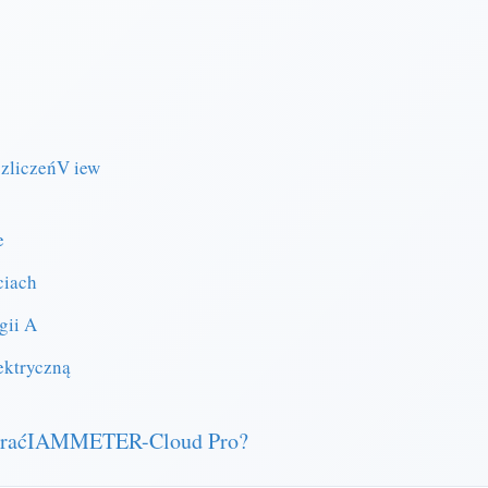
ozliczeńV iew
e
ciach
gii A
ektryczną
ybraćIAMMETER-Cloud Pro?