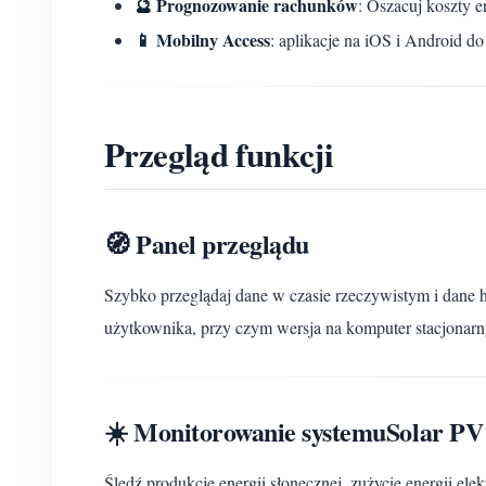
🔮 Prognozowanie rachunków
: Oszacuj koszty e
📱 Mobilny Access
: aplikacje na iOS i Android d
Przegląd funkcji
🧭 Panel przeglądu
Szybko przeglądaj dane w czasie rzeczywistym i dane h
użytkownika, przy czym wersja na komputer stacjonar
☀️ Monitorowanie systemuSolar PV
Śledź produkcję energii słonecznej, zużycie energii ele