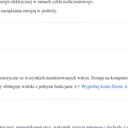
nergii elektrycznej w ramach cyklu rozliczeniowego.
o zarządzania energią w podróży.
istoryczne ze wszystkich monitorowanych witryn. Dostęp na komputerz
ny obsługuje widoki z pełnymi funkcjami. 👉
Wypróbuj konto Demo A
ktrycznej, import/eksport sieci, wskaźnik zużycia własnego i dochody z