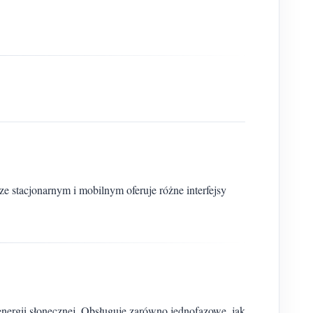
e stacjonarnym i mobilnym oferuje różne interfejsy
 energii słonecznej. Obsługuje zarówno jednofazowe, jak