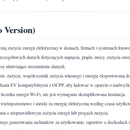
o Version)
oruj zużycie energii elektrycznej w domach, firmach i systemach foto
zczegółowych danych dotyczących napięcia, prądu, mocy, zużycia energ
esy ułatwiające zrozumienie danych.
ie, zużycie, współczynnik zużycia własnego i energię eksportowaną d
arkami EV kompatybilnymi z OCPP, aby ładować w oparciu o nadwyżkę 
 licznika energii Wi-Fi, nie jest wymagana skomplikowana instalacja.
e, wielopoziomowe i stawki za energię elektryczną według czasu użytko
nia o nieprawidłowym zużyciu energii lub progach zużycia.
nego generowania rachunków za użytkowanie, raportów o dochodach i d