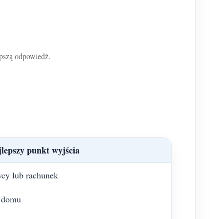
epszą odpowiedź.
jlepszy punkt wyjścia
wcy lub rachunek
o domu