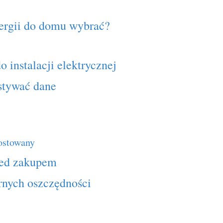
nergii do domu wybrać?
 instalacji elektrycznej
stywać dane
hostowany
rzed zakupem
rnych oszczędności