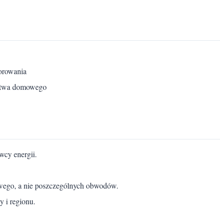
orowania
rstwa domowego
wcy energii.
owego, a nie poszczególnych obwodów.
y i regionu.