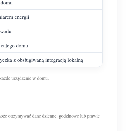
o domu
miarem energii
bwodu
a całego domu
tyczka z obsługiwaną integracją lokalną
 każde urządzenie w domu.
t może otrzymywać dane dzienne, godzinowe lub prawie