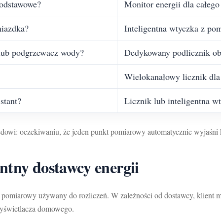
podstawowe?
Monitor energii dla całeg
niazdka?
Inteligentna wtyczka z po
 lub podgrzewacz wody?
Dedykowany podlicznik o
Wielokanałowy licznik dl
stant?
Licznik lub inteligentna w
ędowi: oczekiwaniu, że jeden punkt pomiarowy automatycznie wyjaśni
entny dostawcy energii
nkt pomiarowy używany do rozliczeń. W zależności od dostawcy, klien
wyświetlacza domowego.