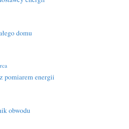
 całego domu
rca
 z pomiarem energii
nik obwodu