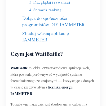
O nas
3. Przeglądaj i rywalizuj
Aktualności
Forum
4. Sprawdź rankingi
Blog
Dołącz do społeczności
App Store
programistów DIY IAMMETER
Eksploruj stronę
Zbuduj własną aplikację
Ranking PV
IAMMETER
Czym jest WattBattle?
WattBattle
to lekka, otwartoźródłowa aplikacja web,
która pozwala porównywać wydajność systemu
fotowoltaicznego ze znajomymi — korzystając z danych
licznika energii
w czasie rzeczywistym z
IAMMETER
.
To zabawne narzędzie jest zbudowane w całości na