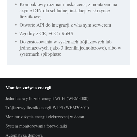
Kompaktowy rozmiar i niska cena, z montażem na
szynie DIN dla schludnej instalacji w skrzynce
licznikowej
Otwarte API do integracji z własnym serwerem
Zgodny z CE, FCC i RoHS
Do zastosowania w systemach trójfazowych lub
jednofazowych (jako 3 liczniki jednofazowe), albo w
systemach split-phase
Monitor zużycia energii
Jednofazowy licznik energii Wi-Fi (WEM3080)
Trójfazowy licznik energii Wi-Fi (WEM3080T)
Monitor zużycia energii elektrycznej w domu
System monitorowania fotowoltaiki
Automatyka domowa