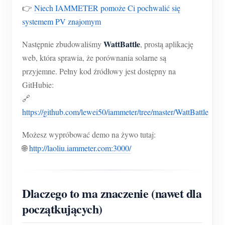
👉
Niech IAMMETER pomoże Ci pochwalić się
systemem PV znajomym
WattBattle
Następnie zbudowaliśmy
, prostą aplikację
web, która sprawia, że porównania solarne są
przyjemne. Pełny kod źródłowy jest dostępny na
GitHubie:
🔗
https://github.com/lewei50/iammeter/tree/master/WattBattle
Możesz wypróbować demo na żywo tutaj:
🌐
http://laoliu.iammeter.com:3000/
Dlaczego to ma znaczenie (nawet dla
początkujących)