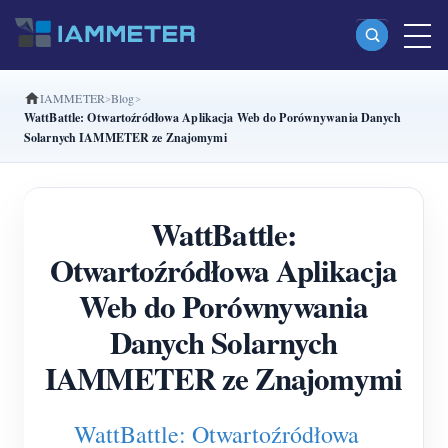
IAMMETER
Blog
Produkty
WattBattle: Otwartoźródłowa Aplikacja Web do Porównywania Danych
Solarnych IAMMETER ze Znajomymi
Jednofazowy licznik energii Wi-Fi (WEM3080)
Dwufazowy licznik energii Wi-Fi split-phase
WattBattle:
(WEM2067)
Otwartoźródłowa Aplikacja
Trójfazowy licznik energii Wi-Fi (WEM3080T)
Web do Porównywania
Trójfazowy licznik energii Wi-Fi (WEM3046T)
Danych Solarnych
Trójfazowy licznik energii Wi-Fi (WEM3050T)
IAMMETER ze Znajomymi
Kontroler mocy WiFi
IAMMETER Cloud Pro
WattBattle: Otwartoźródłowa