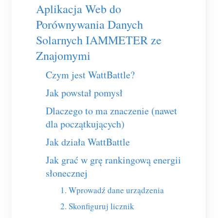
Usługa self-hosting
Aplikacja Web do
Porównywania Danych
Ładowarka EV
Solarnych IAMMETER ze
Symulator IAMMETER
Znajomymi
Licznik wirtualny
Czym jest WattBattle?
System prognozowania i symulacji energii
Jak powstał pomysł
Aplikacje
Dlaczego to ma znaczenie (nawet
Monitor energii systemu PV
Sklep
dla początkujących)
Monitor zużycia energii elektrycznej
Zasoby
Jak działa WattBattle
System sterowania grzałką PV
Jak grać w grę rankingową energii
Szybki start produktu
Społeczność
słonecznej
Automatyka domowa
Dokumentacja
Program współtwórców
Rozwiązania
1. Wprowadź dane urządzenia
Monitorowanie energii w fabryce
Film instruktażowy
Centrum współtwórców
Kontakt
2. Skonfiguruj licznik
FAQ
Aktywności IAMMETER