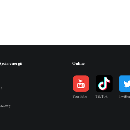
ycia energii
Online
ja
YouTube
TikTok
Twitte
ktażowy