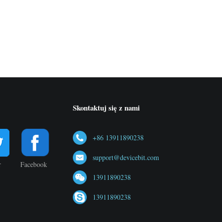
Skontaktuj się z nami
+86 13911890238
support@devicebit.com
r
Facebook
13911890238
13911890238