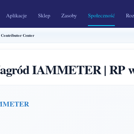
Aplikacje
Sklep
Zasoby
Społeczność
Roz
Contributor Center
agród IAMMETER | RP w 
IAMMETER