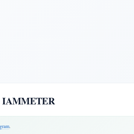
ód IAMMETER
gram
.