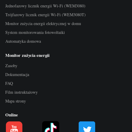
Usługa self-hosting
Jednofazowy licznik energii Wi-Fi (WEM3080)
Ładowarka EV
Trójfazowy licznik energii Wi-Fi (WEM3080T)
Monitor zużycia energii elektrycznej w domu
Symulator IAMMETER
System monitorowania fotowoltaiki
Licznik wirtualny
Automatyka domowa
System prognozowania i symulacji energii
Monitor zużycia energii
Aplikacje
Zasoby
Monitor energii systemu PV
Sklep
Dokumentacja
Monitor zużycia energii elektrycznej
Zasoby
FAQ
Film instruktażowy
System sterowania grzałką PV
Szybki start produktu
Społeczność
Mapa strony
Automatyka domowa
Dokumentacja
Program współtwórców
Rozwiązania
Online
Monitorowanie energii w fabryce
Film instruktażowy
Centrum współtwórców
Kontakt
FAQ
Aktywności IAMMETER