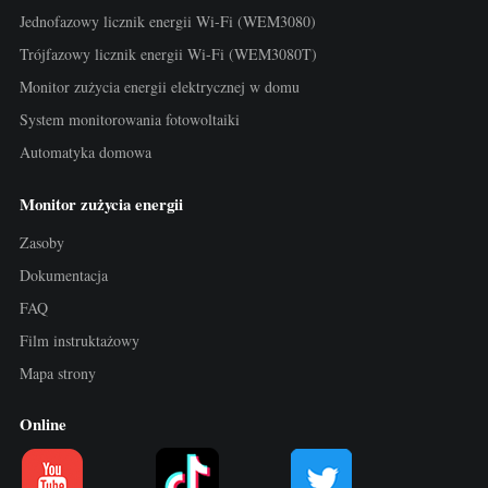
Usługa self-hosting
Jednofazowy licznik energii Wi-Fi (WEM3080)
Ładowarka EV
Trójfazowy licznik energii Wi-Fi (WEM3080T)
Monitor zużycia energii elektrycznej w domu
Symulator IAMMETER
System monitorowania fotowoltaiki
Licznik wirtualny
Automatyka domowa
System prognozowania i symulacji energii
Monitor zużycia energii
Aplikacje
Zasoby
Monitor energii systemu PV
Sklep
Dokumentacja
Monitor zużycia energii elektrycznej
Zasoby
FAQ
Film instruktażowy
System sterowania grzałką PV
Szybki start produktu
Społeczność
Mapa strony
Automatyka domowa
Dokumentacja
Program współtwórców
Rozwiązania
Online
Monitorowanie energii w fabryce
Film instruktażowy
Centrum współtwórców
Kontakt
FAQ
Aktywności IAMMETER