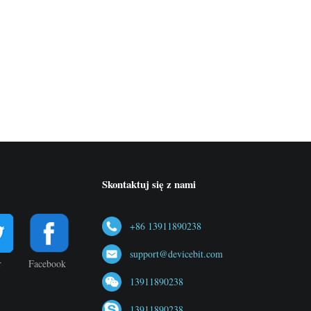
Skontaktuj się z nami
+86 13911890238
support@devicebit.com
r
Facebook
13911890238
13911890238