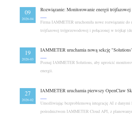
Rozwiązanie: Monitorowanie energii trójfazowej
09
2026-04
Firma IAMMETER uruchomiła nowe rozwiązanie do m
trójfazowej trójprzewodowej i połączonej w trójkąt (de
19
2026-03
Poznaj IAMMETER Solutions, aby uprościć monitorow
energii.
27
2026-02
Umożliwiając bezproblemową integrację AI z danymi l
pośrednictwem IAMMETER Cloud API, z planowanymi
obsługi lokalnego API.