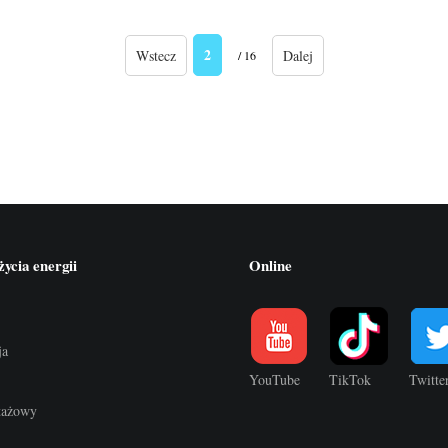
2
Wstecz
Dalej
/ 16
ycia energii
Online
ja
YouTube
TikTok
Twitte
ktażowy