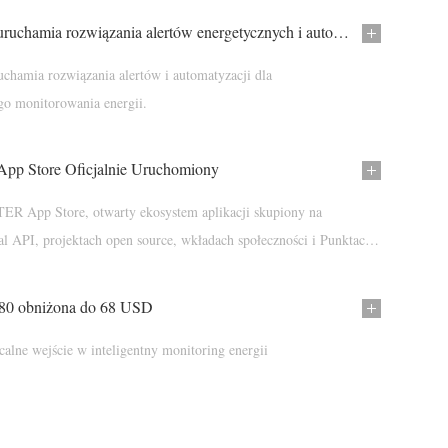
IAMMETER uruchamia rozwiązania alertów energetycznych i automatyzacji
amia rozwiązania alertów i automatyzacji dla
ego monitorowania energii.
 Store Oficjalnie Uruchomiony
R App Store, otwarty ekosystem aplikacji skupiony na
al API, projektach open source, wkładach społeczności i Punktach
0 obniżona do 68 USD
calne wejście w inteligentny monitoring energii