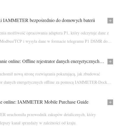
iki IAMMETER bezpośrednio do domowych baterii
a możliwość opracowania adaptera P1, który odczytuje dane z
z Modbus/TCP i wysyła dane w formacie telegramu P1 DSMR do
mowymi bateriami.
Nowe rozwiązanie online: Offline rejestrator danych energetycznych z IAMMETER-Docker
omił nową stronę rozwiązania pokazującą, jak zbudować
ator danych energetycznych offline za pomocą IAMMETER-Docker i
jącego Docker.
ie online: IAMMETER Mobile Purchase Guide
 uruchomiła przewodnik zakupów detalicznych, który
lepszy kanał sprzedaży w zależności od kraju.