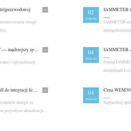
 trójprzewodowej
02
2026-04
onitorowania energii
IAMMETER uruch
lta).
inteligentniejsz
IAMMETER uruchamia nową sekcję "Solutions" — mądrzejszy sposób na odkrywanie monitorowania energii
IAMMETER App
04
2026-03
anie i optymalizację
Poznaj IAMMETE
narzędziach Loc
Nagród.
IAMMETER uruchamia pierwszy OpenClaw Skill do integracji liczników energii z AI
Cena WEM308
04
2026-02
iczników energii za
Najbardziej opła
 przyszłymi aktualizacjami