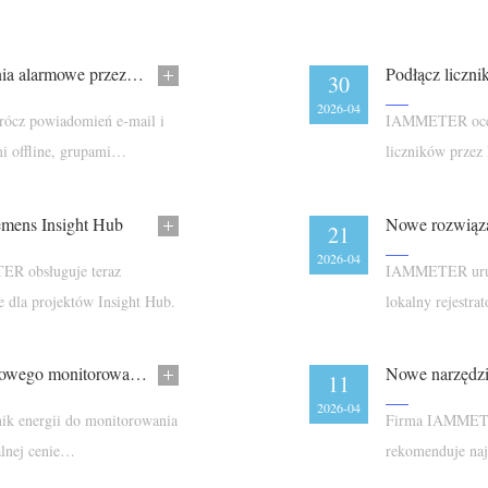
IAMMETER-cloud teraz obsługuje powiadomienia alarmowe przez Telegram
Podłącz liczn
30
2026-04
rócz powiadomień e-mail i
IAMMETER oceni
 offline, grupami
liczników prze
integracji z do
emens Insight Hub
21
2026-04
ER obsługuje teraz
IAMMETER uruch
e dla projektów Insight Hub.
lokalny rejestr
routera obsługu
IAMMETER wprowadza WEM2067 do dwufazowego monitorowania energii i domowych zastosowań słonecznych
Nowe narzędz
11
2026-04
 energii do monitorowania
Firma IAMMETER
lnej cenie
rekomenduje naj