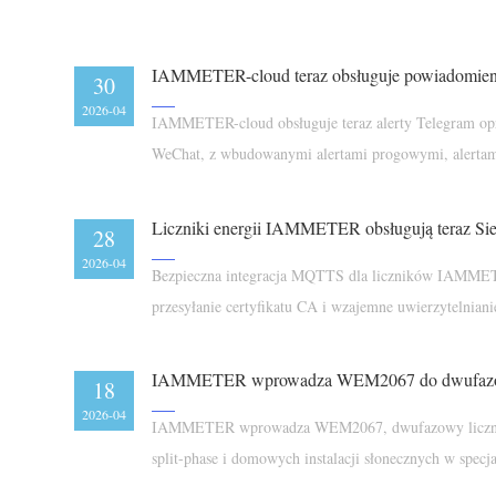
30
2026-04
IAMMETER-cloud obsługuje teraz alerty Telegram op
WeChat, z wbudowanymi alertami progowymi, alertami
powiadomień i wyzwalaczami automatyzacji.
Liczniki energii IAMMETER obsługują teraz Si
28
2026-04
Bezpieczna integracja MQTTS dla liczników IAMMET
przesyłanie certyfikatu CA i wzajemne uwierzytelniani
18
2026-04
IAMMETER wprowadza WEM2067, dwufazowy licznik
split-phase i domowych instalacji słonecznych w specja
przedsprzedażowej 75 USD