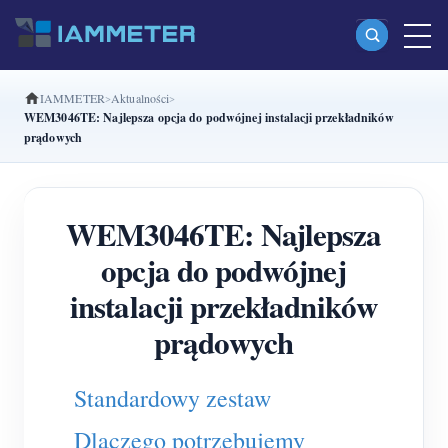
IAMMETER
Aktualności
Produkty
WEM3046TE: Najlepsza opcja do podwójnej instalacji przekładników
prądowych
Jednofazowy licznik energii Wi-Fi (WEM3080)
Dwufazowy licznik energii Wi-Fi split-phase
WEM3046TE: Najlepsza
(WEM2067)
opcja do podwójnej
Trójfazowy licznik energii Wi-Fi (WEM3080T)
instalacji przekładników
Trójfazowy licznik energii Wi-Fi (WEM3046T)
prądowych
Trójfazowy licznik energii Wi-Fi (WEM3050T)
Kontroler mocy WiFi
Standardowy zestaw
IAMMETER Cloud Pro
Dlaczego potrzebujemy