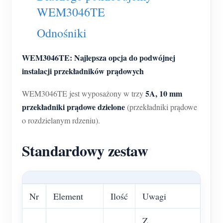
Usługa self-hosting
WEM3046TE
Ładowarka EV
Odnośniki
Symulator IAMMETER
WEM3046TE: Najlepsza opcja do podwójnej
Licznik wirtualny
instalacji przekładników prądowych
System prognozowania i symulacji energii
5A, 10 mm
WEM3046TE jest wyposażony w trzy
Aplikacje
przekładniki prądowe dzielone
(przekładniki prądowe
o rozdzielanym rdzeniu).
Monitor energii systemu PV
Sklep
Monitor zużycia energii elektrycznej
Zasoby
Standardowy zestaw
System sterowania grzałką PV
Szybki start produktu
Społeczność
Automatyka domowa
Dokumentacja
Program współtwórców
Rozwiązania
Nr
Element
Ilość
Uwagi
Monitorowanie energii w fabryce
Film instruktażowy
Centrum współtwórców
Kontakt
FAQ
Z
Aktywności IAMMETER