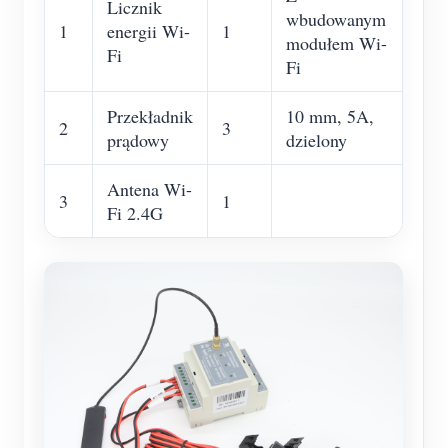
Licznik
O nas
wbudowanym
1
energii Wi-
1
Aktualności
Forum
modułem Wi-
Fi
Fi
Blog
App Store
Eksploruj stronę
Przekładnik
10 mm, 5A,
2
3
prądowy
dzielony
Ranking PV
Antena Wi-
3
1
Fi 2.4G