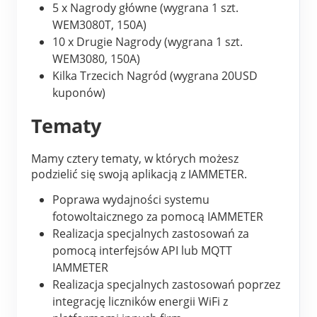
O nas
5 x Nagrody główne (wygrana 1 szt. 
Aktualności
WEM3080T, 150A)
Forum
10 x Drugie Nagrody (wygrana 1 szt. 
Blog
App Store
WEM3080, 150A)
Kilka Trzecich Nagród (wygrana 20USD 
Eksploruj stronę
kuponów)
Ranking PV
Tematy
Mamy cztery tematy, w których możesz 
podzielić się swoją aplikacją z IAMMETER.
Poprawa wydajności systemu 
fotowoltaicznego za pomocą IAMMETER
Realizacja specjalnych zastosowań za 
pomocą interfejsów API lub MQTT 
IAMMETER
Realizacja specjalnych zastosowań poprzez 
integrację liczników energii WiFi z 