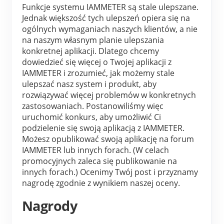
Usługa self-hosting
Funkcje systemu IAMMETER są stale ulepszane. 
Jednak większość tych ulepszeń opiera się na 
Ładowarka EV
ogólnych wymaganiach naszych klientów, a nie 
na naszym własnym planie ulepszania 
Symulator IAMMETER
konkretnej aplikacji. Dlatego chcemy 
Licznik wirtualny
dowiedzieć się więcej o Twojej aplikacji z 
IAMMETER i zrozumieć, jak możemy stale 
System prognozowania i symulacji energii
ulepszać nasz system i produkt, aby 
rozwiązywać więcej problemów w konkretnych 
Aplikacje
zastosowaniach. Postanowiliśmy więc 
uruchomić konkurs, aby umożliwić Ci 
Monitor energii systemu PV
Sklep
podzielenie się swoją aplikacją z IAMMETER. 
Możesz opublikować swoją aplikację na forum 
Monitor zużycia energii elektrycznej
Zasoby
IAMMETER lub innych forach. (W celach 
System sterowania grzałką PV
promocyjnych zaleca się publikowanie na 
Szybki start produktu
Społeczność
innych forach.) Ocenimy Twój post i przyznamy 
Automatyka domowa
Dokumentacja
nagrodę zgodnie z wynikiem naszej oceny.
Program współtwórców
Rozwiązania
Monitorowanie energii w fabryce
Film instruktażowy
Nagrody
Centrum współtwórców
Kontakt
FAQ
Aktywności IAMMETER