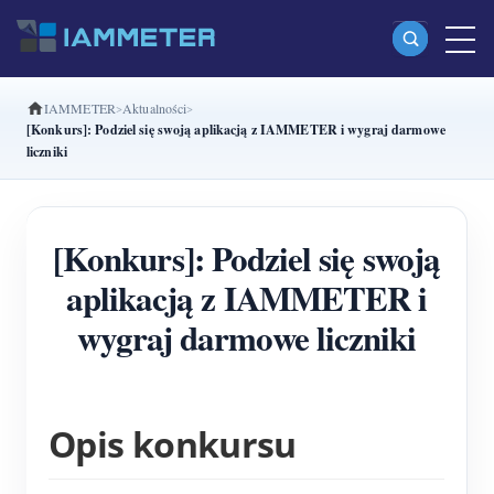
IAMMETER
Aktualności
Produkty
[Konkurs]: Podziel się swoją aplikacją z IAMMETER i wygraj darmowe
liczniki
Jednofazowy licznik energii Wi-Fi (WEM3080)
Dwufazowy licznik energii Wi-Fi split-phase
[Konkurs]: Podziel się swoją
(WEM2067)
aplikacją z IAMMETER i
Trójfazowy licznik energii Wi-Fi (WEM3080T)
wygraj darmowe liczniki
Trójfazowy licznik energii Wi-Fi (WEM3046T)
Trójfazowy licznik energii Wi-Fi (WEM3050T)
Kontroler mocy WiFi
Opis konkursu
IAMMETER Cloud Pro