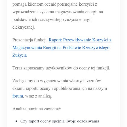
O nas
pomaga klientom ocenić potencjalne korzyści z
Aktualności
Forum
wprowadzenia systemu magazynowania energii na
podstawie ich rzeczywistego zużycia energii
Blog
App Store
elektrycznej.
Eksploruj stronę
Prezentacja funkcji:
Raport: Przewidywanie Korzyści z
Ranking PV
Magazynowania Energii na Podstawie Rzeczywistego
Zużycia
Teraz zapraszamy użytkowników do oceny tej funkcji.
Zachęcamy do wygenerowania własnych zrzutów
ekranu raportu oceny i opublikowania ich na naszym
forum
, wraz z analizą.
Analiza powinna zawierać:
Czy raport oceny spełnia Twoje oczekiwania