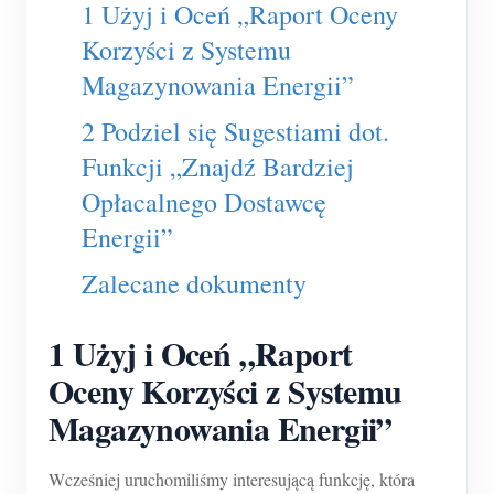
1 Użyj i Oceń „Raport Oceny
Usługa self-hosting
Korzyści z Systemu
Ładowarka EV
Magazynowania Energii”
Symulator IAMMETER
2 Podziel się Sugestiami dot.
Licznik wirtualny
Funkcji „Znajdź Bardziej
System prognozowania i symulacji energii
Opłacalnego Dostawcę
Aplikacje
Energii”
Monitor energii systemu PV
Sklep
Zalecane dokumenty
Monitor zużycia energii elektrycznej
Zasoby
1 Użyj i Oceń „Raport
System sterowania grzałką PV
Szybki start produktu
Społeczność
Oceny Korzyści z Systemu
Automatyka domowa
Dokumentacja
Program współtwórców
Rozwiązania
Magazynowania Energii”
Monitorowanie energii w fabryce
Film instruktażowy
Centrum współtwórców
Kontakt
Wcześniej uruchomiliśmy interesującą funkcję, która
FAQ
Aktywności IAMMETER