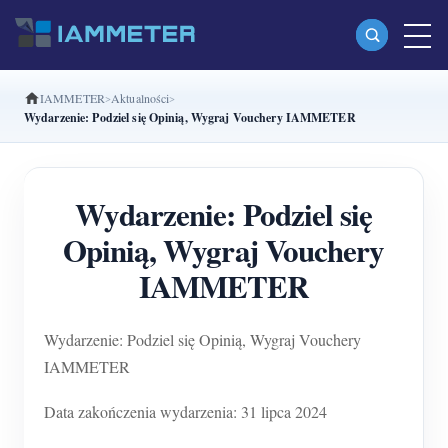
IAMMETER
Aktualności
Produkty
Wydarzenie: Podziel się Opinią, Wygraj Vouchery IAMMETER
Jednofazowy licznik energii Wi-Fi (WEM3080)
Dwufazowy licznik energii Wi-Fi split-phase
Wydarzenie: Podziel się
(WEM2067)
Opinią, Wygraj Vouchery
Trójfazowy licznik energii Wi-Fi (WEM3080T)
IAMMETER
Trójfazowy licznik energii Wi-Fi (WEM3046T)
Wydarzenie: Podziel się Opinią, Wygraj Vouchery
Trójfazowy licznik energii Wi-Fi (WEM3050T)
IAMMETER
Kontroler mocy WiFi
Data zakończenia wydarzenia: 31 lipca 2024
IAMMETER Cloud Pro