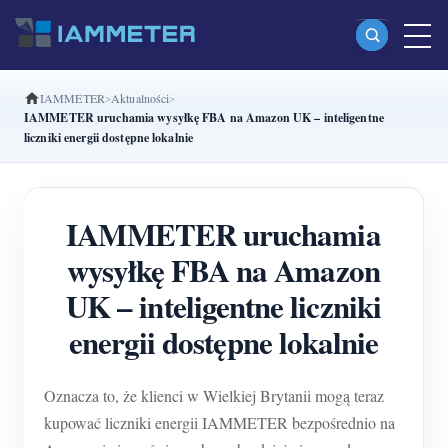
IAMMETER
Aktualności
Produkty
IAMMETER uruchamia wysyłkę FBA na Amazon UK – inteligentne
liczniki energii dostępne lokalnie
Jednofazowy licznik energii Wi-Fi (WEM3080)
Dwufazowy licznik energii Wi-Fi split-phase
IAMMETER uruchamia
(WEM2067)
wysyłkę FBA na Amazon
Trójfazowy licznik energii Wi-Fi (WEM3080T)
UK – inteligentne liczniki
Trójfazowy licznik energii Wi-Fi (WEM3046T)
energii dostępne lokalnie
Trójfazowy licznik energii Wi-Fi (WEM3050T)
Kontroler mocy WiFi
Oznacza to, że klienci w Wielkiej Brytanii mogą teraz
IAMMETER Cloud Pro
kupować liczniki energii IAMMETER bezpośrednio na