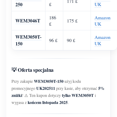
171 £
O nas
250
£
UK
Aktualności
Forum
186
Amazon
Blog
App Store
WEM3046T
175 £
£
UK
Eksploruj stronę
WEM3050T-
Amazon
Ranking PV
96 £
90 £
150
UK
💡 Oferta specjalna
WEM3050T-150
Przy zakupie
użyj kodu
UK202511
5%
promocyjnego
przy kasie, aby otrzymać
zniżki
tylko WEM3050T
! ⚠️ Ten kupon dotyczy
i
końcem listopada 2025
wygasa z
.