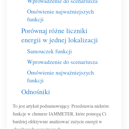
Wprowadzenie do scenariusza
Usługa self-hosting
Omówienie najważniejszych
Ładowarka EV
funkcji
Symulator IAMMETER
Porównaj różne liczniki
Licznik wirtualny
energii w jednej lokalizacji
System prognozowania i symulacji energii
Samouczek funkcji
Aplikacje
Wprowadzenie do scenariusza
Monitor energii systemu PV
Sklep
Omówienie najważniejszych
funkcji
Monitor zużycia energii elektrycznej
Zasoby
Odnośniki
System sterowania grzałką PV
Szybki start produktu
Społeczność
Automatyka domowa
Dokumentacja
To jest artykuł podsumowujący. Przedstawia niektóre
Program współtwórców
Rozwiązania
funkcje w chmurze IAMMETER, które pomogą Ci
Monitorowanie energii w fabryce
Film instruktażowy
Centrum współtwórców
Kontakt
bardziej efektywnie analizować zużycie energii w
FAQ
Aktywności IAMMETER