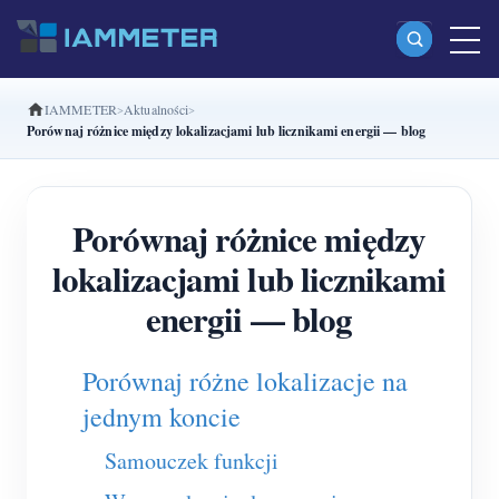
IAMMETER
Aktualności
Produkty
Porównaj różnice między lokalizacjami lub licznikami energii — blog
Jednofazowy licznik energii Wi-Fi (WEM3080)
Dwufazowy licznik energii Wi-Fi split-phase
Porównaj różnice między
(WEM2067)
lokalizacjami lub licznikami
Trójfazowy licznik energii Wi-Fi (WEM3080T)
energii — blog
Trójfazowy licznik energii Wi-Fi (WEM3046T)
Porównaj różne lokalizacje na
Trójfazowy licznik energii Wi-Fi (WEM3050T)
jednym koncie
Kontroler mocy WiFi
Samouczek funkcji
IAMMETER Cloud Pro