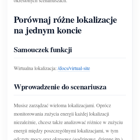
określonych scenariuszach.
O nas
Aktualności
Forum
Porównaj różne lokalizacje
Blog
App Store
na jednym koncie
Eksploruj stronę
Samouczek funkcji
Ranking PV
Wirtualna lokalizacja:
/docs/virtual-site
Wprowadzenie do scenariusza
Musisz zarządzać wieloma lokalizacjami. Oprócz
monitorowania zużycia energii każdej lokalizacji
niezależnie, chcesz także analizować różnice w zużyciu
energii między poszczególnymi lokalizacjami, w tym
odczyty mocy oraz okresowe (godzinowe, dzienne itp.)