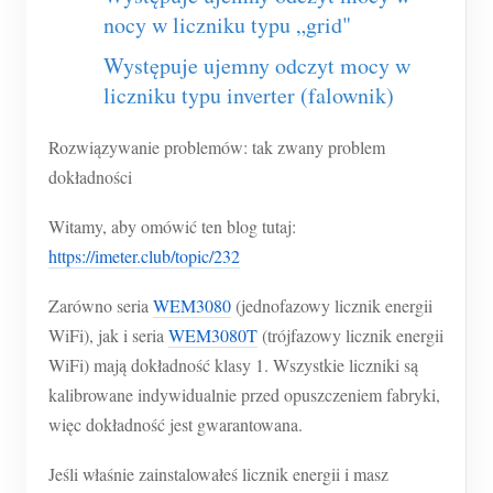
O nas
nocy w liczniku typu „grid"
Aktualności
Forum
Występuje ujemny odczyt mocy w
Blog
App Store
liczniku typu inverter (falownik)
Eksploruj stronę
Rozwiązywanie problemów: tak zwany problem
Ranking PV
dokładności
Witamy, aby omówić ten blog tutaj:
https://imeter.club/topic/232
Zarówno seria
WEM3080
(jednofazowy licznik energii
WiFi), jak i seria
WEM3080T
(trójfazowy licznik energii
WiFi) mają dokładność klasy 1. Wszystkie liczniki są
kalibrowane indywidualnie przed opuszczeniem fabryki,
więc dokładność jest gwarantowana.
Jeśli właśnie zainstalowałeś licznik energii i masz