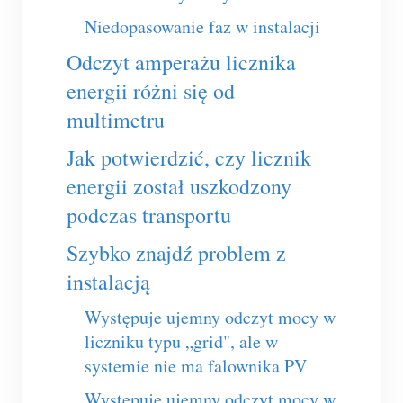
Usługa self-hosting
Niedopasowanie faz w instalacji
Ładowarka EV
Odczyt amperażu licznika
Symulator IAMMETER
energii różni się od
Licznik wirtualny
multimetru
System prognozowania i symulacji energii
Jak potwierdzić, czy licznik
Aplikacje
energii został uszkodzony
podczas transportu
Monitor energii systemu PV
Sklep
Szybko znajdź problem z
Monitor zużycia energii elektrycznej
Zasoby
instalacją
System sterowania grzałką PV
Szybki start produktu
Społeczność
Występuje ujemny odczyt mocy w
Automatyka domowa
Dokumentacja
Program współtwórców
Rozwiązania
liczniku typu „grid", ale w
Monitorowanie energii w fabryce
Film instruktażowy
systemie nie ma falownika PV
Centrum współtwórców
Kontakt
FAQ
Występuje ujemny odczyt mocy w
Aktywności IAMMETER