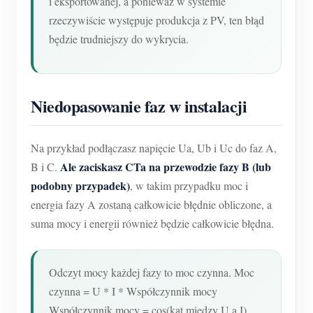
i eksportowanej, a ponieważ w systemie
rzeczywiście występuje produkcja z PV, ten błąd
będzie trudniejszy do wykrycia.
Niedopasowanie faz w instalacji
Na przykład podłączasz napięcie Ua, Ub i Uc do faz A,
Ale zaciskasz CTa na przewodzie fazy B (lub
B i C.
podobny przypadek)
, w takim przypadku moc i
energia fazy A zostaną całkowicie błędnie obliczone, a
suma mocy i energii również będzie całkowicie błędna.
Odczyt mocy każdej fazy to moc czynna. Moc
czynna = U * I * Współczynnik mocy
Współczynnik mocy = cos(kąt między U a I)