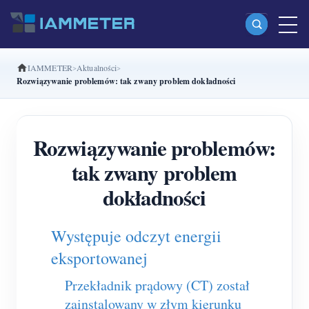
IAMMETER
Aktualności
Produkty
Rozwiązywanie problemów: tak zwany problem dokładności
Jednofazowy licznik energii Wi-Fi (WEM3080)
Dwufazowy licznik energii Wi-Fi split-phase
Rozwiązywanie problemów:
(WEM2067)
tak zwany problem
Trójfazowy licznik energii Wi-Fi (WEM3080T)
dokładności
Trójfazowy licznik energii Wi-Fi (WEM3046T)
Występuje odczyt energii
Trójfazowy licznik energii Wi-Fi (WEM3050T)
eksportowanej
Kontroler mocy WiFi
Przekładnik prądowy (CT) został
IAMMETER Cloud Pro
zainstalowany w złym kierunku