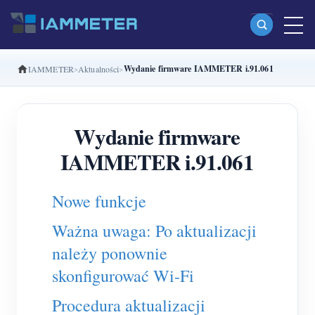
Wydanie firmware IAMMETER i.91.061
IAMMETER
Aktualności
Produkty
Jednofazowy licznik energii Wi-Fi (WEM3080)
Wydanie firmware
Dwufazowy licznik energii Wi-Fi split-phase
IAMMETER i.91.061
(WEM2067)
Trójfazowy licznik energii Wi-Fi (WEM3080T)
Nowe funkcje
Trójfazowy licznik energii Wi-Fi (WEM3046T)
Ważna uwaga: Po aktualizacji
Trójfazowy licznik energii Wi-Fi (WEM3050T)
należy ponownie
Kontroler mocy WiFi
skonfigurować Wi-Fi
IAMMETER Cloud Pro
Procedura aktualizacji