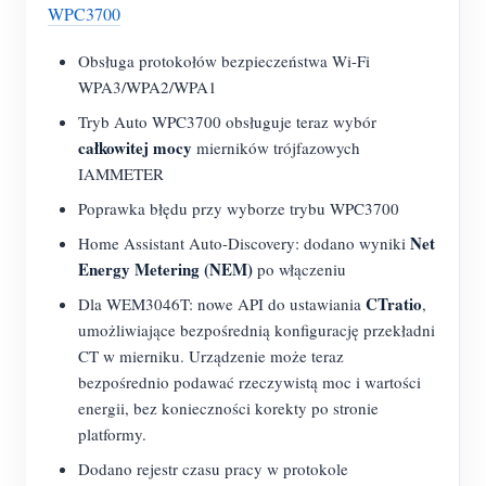
O nas
WPC3700
Aktualności
Forum
Obsługa protokołów bezpieczeństwa Wi-Fi
Blog
App Store
WPA3/WPA2/WPA1
Tryb Auto WPC3700 obsługuje teraz wybór
Eksploruj stronę
całkowitej mocy
mierników trójfazowych
Ranking PV
IAMMETER
Poprawka błędu przy wyborze trybu WPC3700
Net
Home Assistant Auto-Discovery: dodano wyniki
Energy Metering (NEM)
po włączeniu
CTratio
Dla WEM3046T: nowe API do ustawiania
,
umożliwiające bezpośrednią konfigurację przekładni
CT w mierniku. Urządzenie może teraz
bezpośrednio podawać rzeczywistą moc i wartości
energii, bez konieczności korekty po stronie
platformy.
Dodano rejestr czasu pracy w protokole