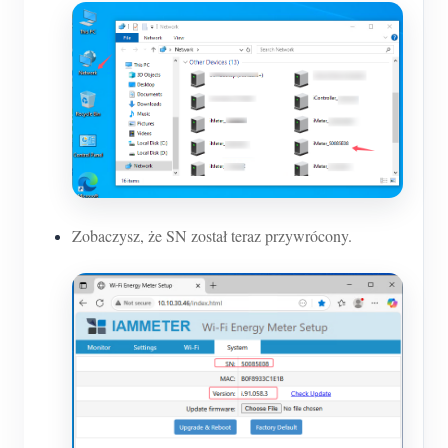
Zobaczysz, że SN został teraz przywrócony.