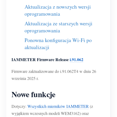
Usługa self-hosting
Aktualizacja z nowszych wersji
Ładowarka EV
oprogramowania
Symulator IAMMETER
Aktualizacja ze starszych wersji
oprogramowania
Licznik wirtualny
Ponowna konfiguracja Wi-Fi po
System prognozowania i symulacji energii
aktualizacji
Aplikacje
IAMMETER Firmware Release
i.91.062
Monitor energii systemu PV
Sklep
Firmware zaktualizowane do i.91.062T4 w dniu 26
Monitor zużycia energii elektrycznej
Zasoby
września 2025 r.
System sterowania grzałką PV
Szybki start produktu
Społeczność
Nowe funkcje
Automatyka domowa
Dokumentacja
Program współtwórców
Rozwiązania
Monitorowanie energii w fabryce
Film instruktażowy
Dotyczy:
Wszystkich mierników IAMMETER
(z
Centrum współtwórców
Kontakt
wyjątkiem wczesnych modeli WEM3162) oraz
FAQ
Aktywności IAMMETER