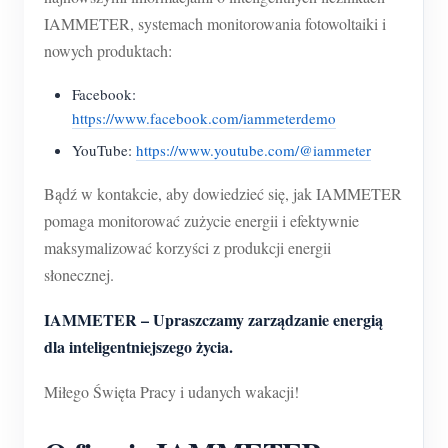
O nas
IAMMETER, systemach monitorowania fotowoltaiki i
Aktualności
Forum
nowych produktach:
Blog
App Store
Facebook:
Eksploruj stronę
https://www.facebook.com/iammeterdemo
YouTube:
https://www.youtube.com/@iammeter
Ranking PV
Bądź w kontakcie, aby dowiedzieć się, jak IAMMETER
pomaga monitorować zużycie energii i efektywnie
maksymalizować korzyści z produkcji energii
słonecznej.
IAMMETER – Upraszczamy zarządzanie energią
dla inteligentniejszego życia.
Miłego Święta Pracy i udanych wakacji!