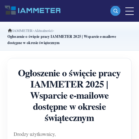
IAMMETER
Aktualności
Produkty
Ogłoszenie o święcie pracy IAMMETER 2025 | Wsparcie e-mailowe
dostępne w okresie świątecznym
Jednofazowy licznik energii Wi-Fi (WEM3080)
Dwufazowy licznik energii Wi-Fi split-phase
Ogłoszenie o święcie pracy
(WEM2067)
IAMMETER 2025 |
Trójfazowy licznik energii Wi-Fi (WEM3080T)
Wsparcie e-mailowe
Trójfazowy licznik energii Wi-Fi (WEM3046T)
dostępne w okresie
Trójfazowy licznik energii Wi-Fi (WEM3050T)
świątecznym
Kontroler mocy WiFi
IAMMETER Cloud Pro
Drodzy użytkownicy,