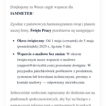
Usługa self-hosting
Dziękujemy za Wasze ciągłe wsparcie dla
Ładowarka EV
IAMMETER
!
Symulator IAMMETER
Zgodnie z państwowym harmonogramem świąt i planem
Licznik wirtualny
Święto Pracy
naszej firmy,
przedstawia się następująco:
System prognozowania i symulacji energii
Okres świąteczny
: Od 1 maja (czwartek) do 5 maja
(poniedziałek) 2025 r., łącznie 5 dni.
Aplikacje
Wsparcie e-mailowe bez zmian
: W okresie
Monitor energii systemu PV
Sklep
świątecznym nasze wsparcie e-mailowe
(support@devicebit.com) pozostanie dostępne. W
Monitor zużycia energii elektrycznej
Zasoby
przypadku jakichkolwiek problemów z produktem,
System sterowania grzałką PV
systemem lub kwestiami technicznymi, prosimy o
Szybki start produktu
Społeczność
kontakt mailowy — odpowiemy niezwłocznie.
Automatyka domowa
Dokumentacja
Program współtwórców
Rozwiązania
Jednocześnie serdecznie zapraszamy do śledzenia nas na
Monitorowanie energii w fabryce
Film instruktażowy
Centrum współtwórców
Kontakt
platformach społecznościowych, aby być na bieżąco z
FAQ
najnowszymi informacjami o inteligentnych licznikach
Aktywności IAMMETER