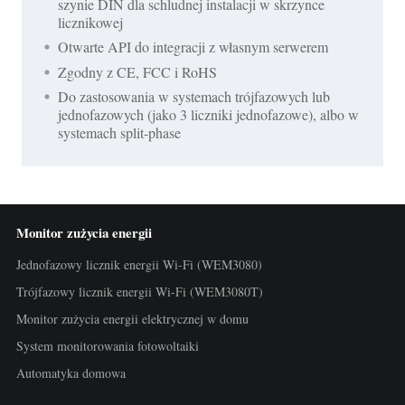
szynie DIN dla schludnej instalacji w skrzynce
licznikowej
Otwarte API do integracji z własnym serwerem
Zgodny z CE, FCC i RoHS
Do zastosowania w systemach trójfazowych lub
jednofazowych (jako 3 liczniki jednofazowe), albo w
systemach split-phase
Monitor zużycia energii
Jednofazowy licznik energii Wi-Fi (WEM3080)
Trójfazowy licznik energii Wi-Fi (WEM3080T)
Monitor zużycia energii elektrycznej w domu
System monitorowania fotowoltaiki
Automatyka domowa