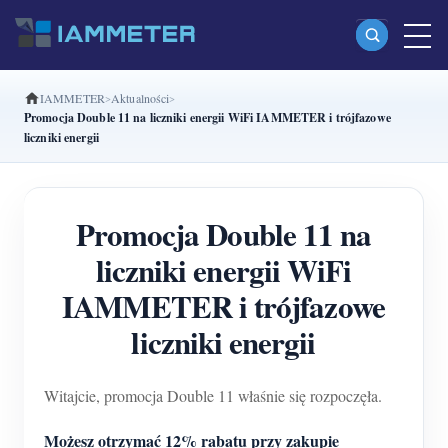
IAMMETER
Aktualności
Produkty
Promocja Double 11 na liczniki energii WiFi IAMMETER i trójfazowe
liczniki energii
Jednofazowy licznik energii Wi-Fi (WEM3080)
Dwufazowy licznik energii Wi-Fi split-phase
Promocja Double 11 na
(WEM2067)
liczniki energii WiFi
Trójfazowy licznik energii Wi-Fi (WEM3080T)
IAMMETER i trójfazowe
Trójfazowy licznik energii Wi-Fi (WEM3046T)
liczniki energii
Trójfazowy licznik energii Wi-Fi (WEM3050T)
Kontroler mocy WiFi
Witajcie, promocja Double 11 właśnie się rozpoczęła.
IAMMETER Cloud Pro
Możesz otrzymać 12% rabatu przy zakupie