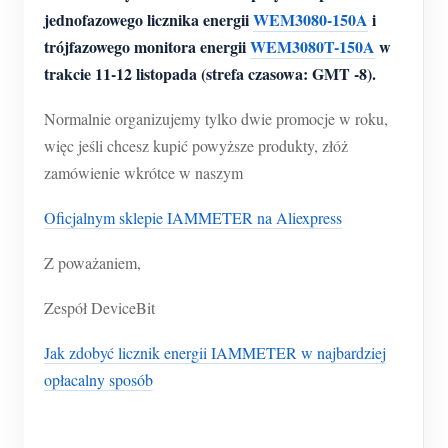
Usługa self-hosting
jednofazowego licznika energii
WEM3080-150A
i
trójfazowego monitora energii
WEM3080T-150A
w
Ładowarka EV
trakcie
11-12 listopada (strefa czasowa: GMT -8).
Symulator IAMMETER
Normalnie organizujemy tylko dwie promocje w roku,
Licznik wirtualny
więc jeśli chcesz kupić powyższe produkty, złóż
System prognozowania i symulacji energii
zamówienie wkrótce w naszym
Aplikacje
Oficjalnym sklepie IAMMETER na Aliexpress
Monitor energii systemu PV
Sklep
Z poważaniem,
Monitor zużycia energii elektrycznej
Zasoby
Zespół DeviceBit
System sterowania grzałką PV
Szybki start produktu
Społeczność
Jak zdobyć licznik energii IAMMETER w najbardziej
Automatyka domowa
Dokumentacja
Program współtwórców
Rozwiązania
opłacalny sposób
Monitorowanie energii w fabryce
Film instruktażowy
Centrum współtwórców
Kontakt
FAQ
Aktywności IAMMETER