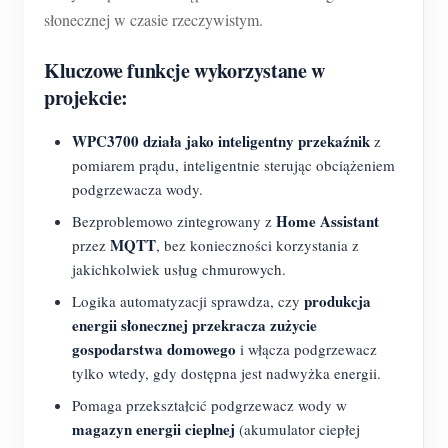
O nas
słonecznej w czasie rzeczywistym.
Aktualności
Forum
Kluczowe funkcje wykorzystane w
Blog
App Store
projekcie:
Eksploruj stronę
WPC3700 działa jako inteligentny przekaźnik
z
Ranking PV
pomiarem prądu, inteligentnie sterując obciążeniem
podgrzewacza wody.
Home Assistant
Bezproblemowo zintegrowany z
MQTT
przez
, bez konieczności korzystania z
jakichkolwiek usług chmurowych.
produkcja
Logika automatyzacji sprawdza, czy
energii słonecznej przekracza zużycie
gospodarstwa domowego
i włącza podgrzewacz
tylko wtedy, gdy dostępna jest nadwyżka energii.
Pomaga przekształcić podgrzewacz wody w
magazyn energii cieplnej
(akumulator ciepłej