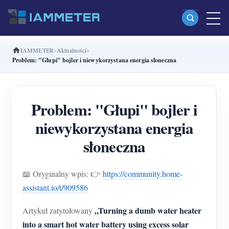
IAMMETER
Aktualności
Produkty
Problem: "Głupi" bojler i niewykorzystana energia słoneczna
Jednofazowy licznik energii Wi-Fi (WEM3080)
Dwufazowy licznik energii Wi-Fi split-phase
Problem: "Głupi" bojler i
(WEM2067)
niewykorzystana energia
Trójfazowy licznik energii Wi-Fi (WEM3080T)
słoneczna
Trójfazowy licznik energii Wi-Fi (WEM3046T)
📖 Oryginalny wpis: 👉
https://community.home-
Trójfazowy licznik energii Wi-Fi (WEM3050T)
assistant.io/t/909586
Kontroler mocy WiFi
„Turning a dumb water heater
Artykuł zatytułowany
IAMMETER Cloud Pro
into a smart hot water battery using excess solar