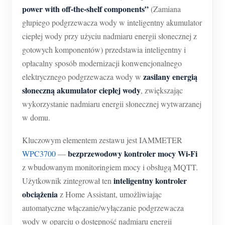
Usługa self-hosting
power with off-the-shelf components”
(Zamiana
głupiego podgrzewacza wody w inteligentny akumulator
Ładowarka EV
ciepłej wody przy użyciu nadmiaru energii słonecznej z
Symulator IAMMETER
gotowych komponentów) przedstawia inteligentny i
Licznik wirtualny
opłacalny sposób modernizacji konwencjonalnego
zasilany energią
elektrycznego podgrzewacza wody w
System prognozowania i symulacji energii
słoneczną akumulator ciepłej wody
, zwiększając
Aplikacje
wykorzystanie nadmiaru energii słonecznej wytwarzanej
w domu.
Monitor energii systemu PV
Sklep
Kluczowym elementem zestawu jest IAMMETER
Monitor zużycia energii elektrycznej
Zasoby
bezprzewodowy kontroler mocy Wi-Fi
WPC3700
—
System sterowania grzałką PV
Szybki start produktu
Społeczność
z wbudowanym monitoringiem mocy i obsługą MQTT.
Automatyka domowa
inteligentny kontroler
Użytkownik zintegrował ten
Dokumentacja
Program współtwórców
Rozwiązania
obciążenia
z Home Assistant, umożliwiając
Monitorowanie energii w fabryce
Film instruktażowy
Centrum współtwórców
Kontakt
automatyczne włączanie/wyłączanie podgrzewacza
FAQ
wody w oparciu o dostępność nadmiaru energii
Aktywności IAMMETER