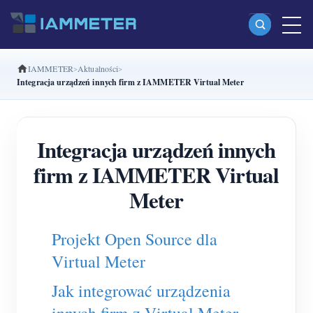
IAMMETER
Aktualności
Produkty
Integracja urządzeń innych firm z IAMMETER Virtual Meter
Jednofazowy licznik energii Wi-Fi (WEM3080)
Dwufazowy licznik energii Wi-Fi split-phase
Integracja urządzeń innych
(WEM2067)
firm z IAMMETER Virtual
Trójfazowy licznik energii Wi-Fi (WEM3080T)
Meter
Trójfazowy licznik energii Wi-Fi (WEM3046T)
Projekt Open Source dla
Trójfazowy licznik energii Wi-Fi (WEM3050T)
Virtual Meter
Kontroler mocy WiFi
Jak integrować urządzenia
IAMMETER Cloud Pro