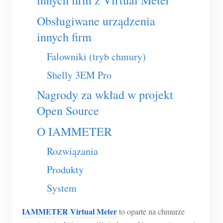
innych firm z Virtual Meter
Usługa self-hosting
Obsługiwane urządzenia
Ładowarka EV
innych firm
Symulator IAMMETER
Falowniki (tryb chmury)
Licznik wirtualny
Shelly 3EM Pro
System prognozowania i symulacji energii
Nagrody za wkład w projekt
Aplikacje
Open Source
Monitor energii systemu PV
Sklep
O IAMMETER
Monitor zużycia energii elektrycznej
Zasoby
Rozwiązania
System sterowania grzałką PV
Szybki start produktu
Społeczność
Produkty
Automatyka domowa
Dokumentacja
Program współtwórców
Rozwiązania
System
Monitorowanie energii w fabryce
Film instruktażowy
Centrum współtwórców
Kontakt
IAMMETER Virtual Meter
to oparte na chmurze
FAQ
Aktywności IAMMETER