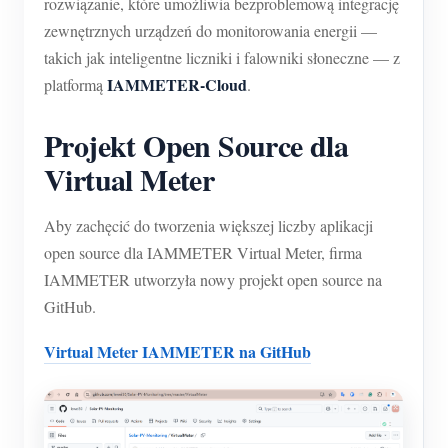
rozwiązanie, które umożliwia bezproblemową integrację
O nas
Aktualności
zewnętrznych urządzeń do monitorowania energii —
Forum
takich jak inteligentne liczniki i falowniki słoneczne — z
Blog
App Store
IAMMETER-Cloud
platformą
.
Eksploruj stronę
Projekt Open Source dla
Ranking PV
Virtual Meter
Aby zachęcić do tworzenia większej liczby aplikacji
open source dla IAMMETER Virtual Meter, firma
IAMMETER utworzyła nowy projekt open source na
GitHub.
Virtual Meter IAMMETER na GitHub