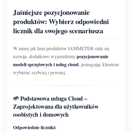
O nas
Aktualności
Jaśniejsze pozycjonowanie
Forum
produktów: Wybierz odpowiedni
Blog
App Store
licznik dla swojego scenariusza
Eksploruj stronę
Ranking PV
W miarę jak linia produktów IAMMETER stale się
pozycjonowanie
rozwija, dodatkowo wyjaśniliśmy
modeli sprzętowych i usług cloud
, pomagając klientom
wybierać szybciej i pewniej.
🌱 Podstawowa usługa Cloud –
Zaprojektowana dla użytkowników
osobistych i domowych
Odpowiednie liczniki: