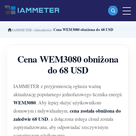
Cena WEM3080 obniżona do 68 USD
IAMMETER
Aktualności
Produkty
Jednofazowy licznik energii Wi-Fi (WEM3080)
Cena WEM3080 obniżona
Dwufazowy licznik energii Wi-Fi split-phase
do 68 USD
(WEM2067)
Trójfazowy licznik energii Wi-Fi (WEM3080T)
IAMMETER z przyjemnością ogłasza ważną
Trójfazowy licznik energii Wi-Fi (WEM3046T)
aktualizację popularnego jednofazowego licznika energii
WEM3080
. Aby lepiej służyć użytkownikom
Trójfazowy licznik energii Wi-Fi (WEM3050T)
cena została obniżona do
domowym i indywidualnym,
Kontroler mocy WiFi
zaledwie 68 USD
, a dołączona usługa cloud została
IAMMETER Cloud Pro
zoptymalizowana, aby odpowiadać rzeczywistym
scenariuszom użytkowania.