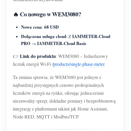
Usługa self-hosting
🔥 Co nowego w WEM3080?
Ładowarka EV
Symulator IAMMETER
Nowa cena
68 USD
:
Licznik wirtualny
Dołączona usługa cloud
IAMMETER-Cloud
: Z
PRO
IAMMETER-Cloud Basic
→
System prognozowania i symulacji energii
Link do produktu
👉
: WEM3080 – Jednofazowy
Aplikacje
licznik energii Wi-Fi
/products/single-phase-meter
Monitor energii systemu PV
Sklep
Ta zmiana sprawia, że WEM3080 jest jednym z
Monitor zużycia energii elektrycznej
Zasoby
najbardziej przystępnych cenowo profesjonalnych
liczników energii na rynku, oferując jednocześnie
System sterowania grzałką PV
Szybki start produktu
Społeczność
niezawodny sprzęt, dokładne pomiary i bezproblemową
Automatyka domowa
Dokumentacja
Program współtwórców
integrację z platformami takimi jak Home Assistant,
Rozwiązania
Monitorowanie energii w fabryce
Node-RED, MQTT i Modbus/TCP.
Film instruktażowy
Centrum współtwórców
Kontakt
FAQ
Aktywności IAMMETER