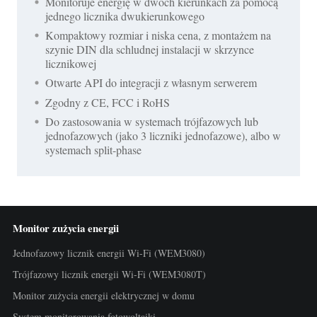
Monitoruje energię w dwóch kierunkach za pomocą
jednego licznika dwukierunkowego
Kompaktowy rozmiar i niska cena, z montażem na
szynie DIN dla schludnej instalacji w skrzynce
licznikowej
Otwarte API do integracji z własnym serwerem
Zgodny z CE, FCC i RoHS
Do zastosowania w systemach trójfazowych lub
jednofazowych (jako 3 liczniki jednofazowe), albo w
systemach split-phase
Monitor zużycia energii
Jednofazowy licznik energii Wi-Fi (WEM3080)
Trójfazowy licznik energii Wi-Fi (WEM3080T)
Monitor zużycia energii elektrycznej w domu
System monitorowania fotowoltaiki