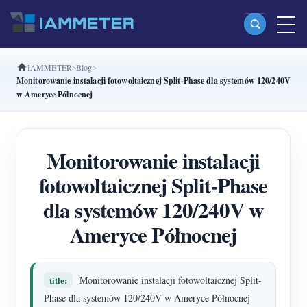
IAMMETER
Blog
Produkty
Monitorowanie instalacji fotowoltaicznej Split-Phase dla systemów 120/240V
w Ameryce Północnej
Jednofazowy licznik energii Wi-Fi (WEM3080)
Dwufazowy licznik energii Wi-Fi split-phase
Monitorowanie instalacji
(WEM2067)
fotowoltaicznej Split-Phase
Trójfazowy licznik energii Wi-Fi (WEM3080T)
dla systemów 120/240V w
Trójfazowy licznik energii Wi-Fi (WEM3046T)
Ameryce Północnej
Trójfazowy licznik energii Wi-Fi (WEM3050T)
Kontroler mocy WiFi
title:
Monitorowanie instalacji fotowoltaicznej Split-
IAMMETER Cloud Pro
Phase dla systemów 120/240V w Ameryce Północnej