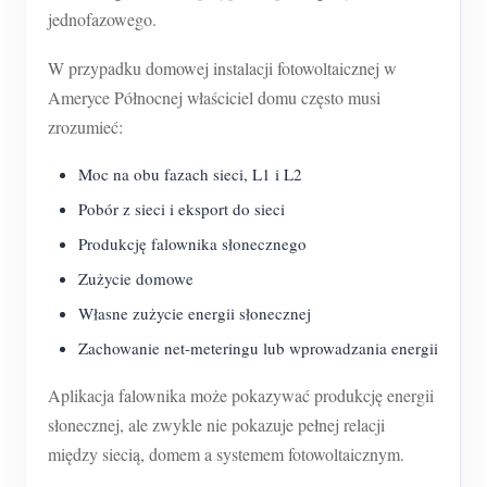
O nas
jednofazowego.
Aktualności
Forum
W przypadku domowej instalacji fotowoltaicznej w
Blog
App Store
Ameryce Północnej właściciel domu często musi
Eksploruj stronę
zrozumieć:
Ranking PV
Moc na obu fazach sieci, L1 i L2
Pobór z sieci i eksport do sieci
Produkcję falownika słonecznego
Zużycie domowe
Własne zużycie energii słonecznej
Zachowanie net-meteringu lub wprowadzania energii
Aplikacja falownika może pokazywać produkcję energii
słonecznej, ale zwykle nie pokazuje pełnej relacji
między siecią, domem a systemem fotowoltaicznym.