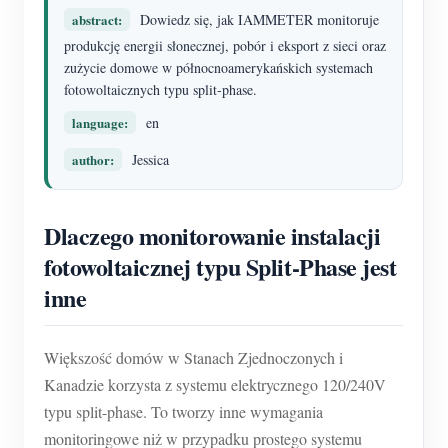
Usługa self-hosting
abstract:
Dowiedz się, jak IAMMETER monitoruje
Ładowarka EV
produkcję energii słonecznej, pobór i eksport z sieci oraz
zużycie domowe w północnoamerykańskich systemach
Symulator IAMMETER
fotowoltaicznych typu split-phase.
Licznik wirtualny
language:
en
System prognozowania i symulacji energii
author:
Jessica
Aplikacje
Dlaczego monitorowanie instalacji
Monitor energii systemu PV
Sklep
fotowoltaicznej typu Split-Phase jest
Monitor zużycia energii elektrycznej
Zasoby
inne
System sterowania grzałką PV
Szybki start produktu
Społeczność
Automatyka domowa
Większość domów w Stanach Zjednoczonych i
Dokumentacja
Program współtwórców
Rozwiązania
Kanadzie korzysta z systemu elektrycznego 120/240V
Monitorowanie energii w fabryce
Film instruktażowy
Centrum współtwórców
Kontakt
typu split-phase. To tworzy inne wymagania
monitoringowe niż w przypadku prostego systemu
FAQ
Aktywności IAMMETER