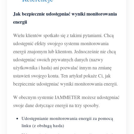
O nas
Aktualności
Forum
Jak bezpiecznie udostępniać wyniki monitorowania
Blog
energii
App Store
Eksploruj stronę
Wielu klientów spotkało się z takimi pytaniami. Chcą
udostępnić efekty swojego systemu monitorowania
Ranking PV
energii znajomym lub klientom. Jednocześnie nie chcą
udostępniać swoich prywatnych danych (nazwy
użytkownika i hasła) ani pozwalać innym na zmianę
ustawień swojego konta. Ten artykuł pokaże Ci, jak
bezpiecznie udostępniać wyniki monitorowania energii.
W obecnym systemie IAMMETER możesz udostępniać
swoje dane dotyczące energii na trzy sposoby.
Udostępnianie monitorowania energii za pomocą
linku (z obsługą hasła)