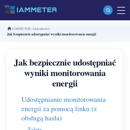
IAMMETER
Aktualności
Produkty
Jak bezpiecznie udostępniać wyniki monitorowania energii
Jednofazowy licznik energii Wi-Fi (WEM3080)
Dwufazowy licznik energii Wi-Fi split-phase
Jak bezpiecznie udostępniać
(WEM2067)
wyniki monitorowania
Trójfazowy licznik energii Wi-Fi (WEM3080T)
energii
Trójfazowy licznik energii Wi-Fi (WEM3046T)
Udostępnianie monitorowania
Trójfazowy licznik energii Wi-Fi (WEM3050T)
energii za pomocą linku (z
Kontroler mocy WiFi
obsługą hasła)
IAMMETER Cloud Pro
Zalety