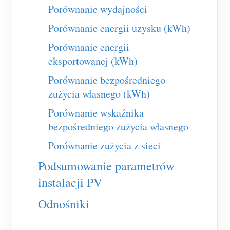
Usługa self-hosting
Porównanie wydajności
Ładowarka EV
Porównanie energii uzysku (kWh)
Symulator IAMMETER
Porównanie energii
eksportowanej (kWh)
Licznik wirtualny
Porównanie bezpośredniego
System prognozowania i symulacji energii
zużycia własnego (kWh)
Aplikacje
Porównanie wskaźnika
Monitor energii systemu PV
bezpośredniego zużycia własnego
Sklep
Porównanie zużycia z sieci
Monitor zużycia energii elektrycznej
Zasoby
Podsumowanie parametrów
System sterowania grzałką PV
Szybki start produktu
Społeczność
instalacji PV
Automatyka domowa
Dokumentacja
Program współtwórców
Rozwiązania
Odnośniki
Monitorowanie energii w fabryce
Film instruktażowy
Centrum współtwórców
Kontakt
FAQ
Aktywności IAMMETER