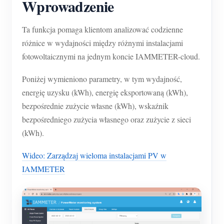
Wprowadzenie
O nas
Aktualności
Forum
Ta funkcja pomaga klientom analizować codzienne
Blog
App Store
różnice w wydajności między różnymi instalacjami
fotowoltaicznymi na jednym koncie IAMMETER-cloud.
Eksploruj stronę
Ranking PV
Poniżej wymieniono parametry, w tym wydajność,
energię uzysku (kWh), energię eksportowaną (kWh),
bezpośrednie zużycie własne (kWh), wskaźnik
bezpośredniego zużycia własnego oraz zużycie z sieci
(kWh).
Wideo: Zarządzaj wieloma instalacjami PV w
IAMMETER