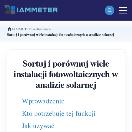
IAMMETER
Aktualności
Produkty
Sortuj i porównuj wiele instalacji fotowoltaicznych w analizie solarnej
Jednofazowy licznik energii Wi-Fi (WEM3080)
Dwufazowy licznik energii Wi-Fi split-phase
Sortuj i porównuj wiele
(WEM2067)
instalacji fotowoltaicznych w
Trójfazowy licznik energii Wi-Fi (WEM3080T)
analizie solarnej
Trójfazowy licznik energii Wi-Fi (WEM3046T)
Wprowadzenie
Trójfazowy licznik energii Wi-Fi (WEM3050T)
Kto potrzebuje tej funkcji
Kontroler mocy WiFi
IAMMETER Cloud Pro
Jak używać