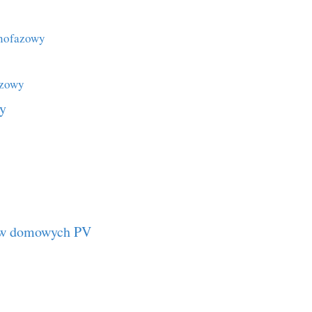
dnofazowy
azowy
ny
ków domowych PV