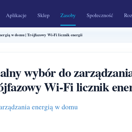
Aplikacje
Sklep
Zasoby
Społeczność
Roz
rgią w domu | Trójfazowy Wi-Fi licznik energii
ny wybór do zarządzania
ójfazowy Wi-Fi licznik ener
rządzania energią w domu