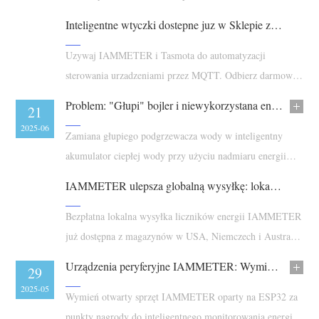
O nas
układów 3-fazowych 3-przewodowych bez przewodu
Aktualności
Inteligentne wtyczki dostepne juz w Sklepie z Nagrodami IAMMETER
Forum
neutralnego.
Blog
App Store
Uzywaj IAMMETER i Tasmota do automatyzacji
sterowania urzadzeniami przez MQTT. Odbierz darmowa
Eksploruj stronę
inteligentna wtyczke za punkty lojalnosciowe.
Problem: "Głupi" bojler i niewykorzystana energia słoneczna
Ranking PV
11
21
2025-07
2025-06
Zamiana głupiego podgrzewacza wody w inteligentny
akumulator ciepłej wody przy użyciu nadmiaru energii
słonecznej z gotowych komponentów
IAMMETER ulepsza globalną wysyłkę: lokalne magazyny już dostępne w USA, Niemczech i Australii
Bezpłatna lokalna wysyłka liczników energii IAMMETER
już dostępna z magazynów w USA, Niemczech i Australii.
Szybsza dostawa dla klientów na całym świecie przez
Urządzenia peryferyjne IAMMETER: Wymień otwarte zestawy ESP32 na Punkty Nagrody
09
29
Alibaba i Amazon.
2025-06
2025-05
Wymień otwarty sprzęt IAMMETER oparty na ESP32 za
punkty nagrody do inteligentnego monitorowania energii i