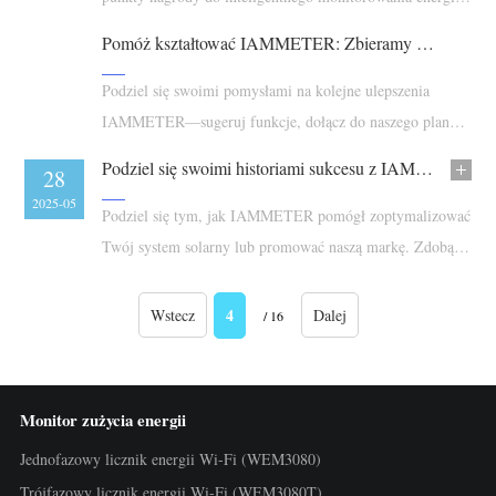
integracji systemów. Dołącz i wspieraj rosnący ekosystem
Pomóż kształtować IAMMETER: Zbieramy sugestie użytkowników i plan działania na 2025 rok
IAMMETER.
Podziel się swoimi pomysłami na kolejne ulepszenia
IAMMETER—sugeruj funkcje, dołącz do naszego planu
działania i zdobywaj punkty nagród!
Podziel się swoimi historiami sukcesu z IAMMETER i działaniami promocyjnymi
28
2025-05
Podziel się tym, jak IAMMETER pomógł zoptymalizować
Twój system solarny lub promować naszą markę. Zdobądź
nagrody za swoją historię sukcesu lub wsparcie!
4
Wstecz
Dalej
/ 16
Monitor zużycia energii
Jednofazowy licznik energii Wi-Fi (WEM3080)
Trójfazowy licznik energii Wi-Fi (WEM3080T)