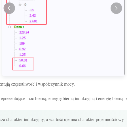
entują częstotliwość i współczynnik mocy.
reprezentujące moc bierną, energię bierną indukcyjną i energię bierną
cza charakter indukcyjny, a wartość ujemna charakter pojemnościowy