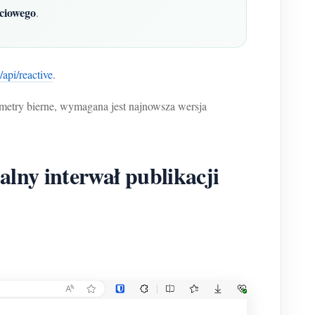
ciowego
.
/api/reactive
.
metry bierne, wymagana jest najnowsza wersja
lny interwał publikacji