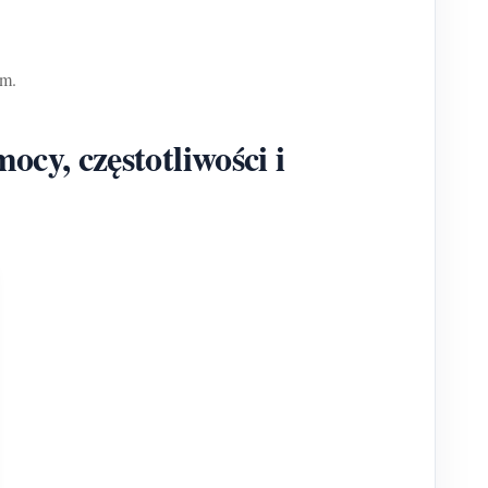
em.
cy, częstotliwości i