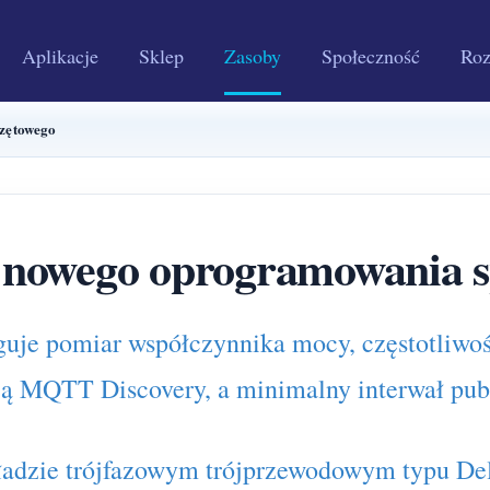
Aplikacje
Sklep
Zasoby
Społeczność
Roz
zętowego
 nowego oprogramowania s
guje pomiar współczynnika mocy, częstotliwoś
gują MQTT Discovery, a minimalny interwał p
dzie trójfazowym trójprzewodowym typu Del