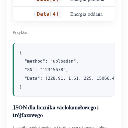
Energia oddana
Data[4]
Przykład:
{

  "method": "uploadsn",

  "SN": "12345678",

  "Data": [228.91, 1.61, 225, 15066.47, 0]

JSON dla licznika wielokanałowego i
trójfazowego
Liczniki wielokanałowe i trójfazowe używają tablicy