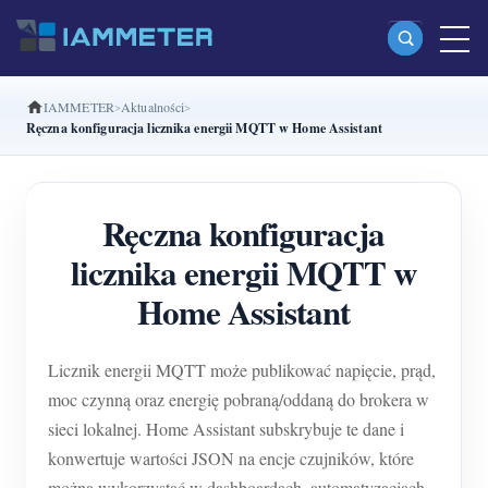
IAMMETER
Aktualności
Produkty
Ręczna konfiguracja licznika energii MQTT w Home Assistant
Jednofazowy licznik energii Wi-Fi (WEM3080)
Dwufazowy licznik energii Wi-Fi split-phase
Ręczna konfiguracja
(WEM2067)
licznika energii MQTT w
Trójfazowy licznik energii Wi-Fi (WEM3080T)
Home Assistant
Trójfazowy licznik energii Wi-Fi (WEM3046T)
Licznik energii MQTT może publikować napięcie, prąd,
Trójfazowy licznik energii Wi-Fi (WEM3050T)
moc czynną oraz energię pobraną/oddaną do brokera w
Kontroler mocy WiFi
sieci lokalnej. Home Assistant subskrybuje te dane i
IAMMETER Cloud Pro
konwertuje wartości JSON na encje czujników, które
można wykorzystać w dashboardach, automatyzacjach