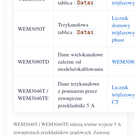
trójfazowy
tablica
Datas
Licznik
Trzykanałowa
domowy
WEM3050T
tablica
trójfazowy/
Datas
phase
Dane wielokanałowe
WEM3080TD
zależne od
WEM308
modelu/okablowania
Dane trzykanałowe
Licznik
WEM3046T /
z pomiarem przez
trójfazow
WEM3046TE
zewnętrzne
CT
przekładniki 5 A
WEM3046T i WEM3046TE mierzą wtórne wyjście 5 A
zewnętrznych przekładników prądowych. Zastosuj