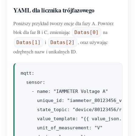
YAML dla licznika trójfazowego
Poniższy przykład tworzy encje dla fazy A. Powtórz
blok dla faz B i C, zmieniając
na
Datas[0]
i
, oraz używając
Datas[1]
Datas[2]
odrębnych nazw i unikalnych ID.
mqtt:

  sensor:

    - name: "IAMMETER Voltage A"

      unique_id: "iammeter_80123456_voltage
      state_topic: "device/80123456/realtim
      value_template: "{{ value_json.Datas
      unit_of_measurement: "V"
