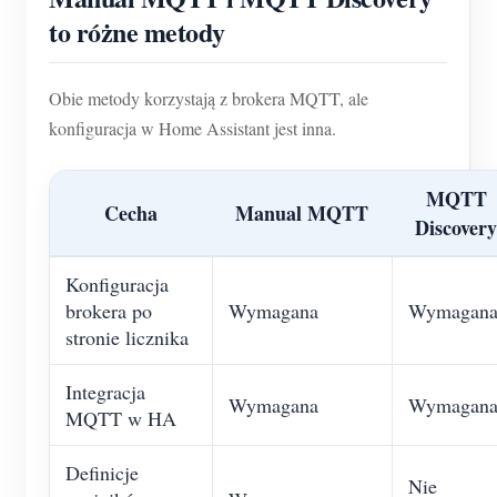
O nas
to różne metody
Aktualności
Forum
Blog
App Store
Obie metody korzystają z brokera MQTT, ale
Eksploruj stronę
konfiguracja w Home Assistant jest inna.
Ranking PV
MQTT
Cecha
Manual MQTT
Discovery
Konfiguracja
brokera po
Wymagana
Wymagan
stronie licznika
Integracja
Wymagana
Wymagan
MQTT w HA
Definicje
Nie