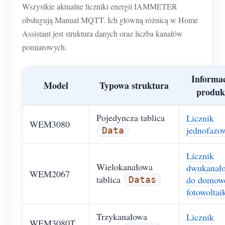
Wszystkie aktualne liczniki energii IAMMETER
obsługują Manual MQTT. Ich główną różnicą w Home
Assistant jest struktura danych oraz liczba kanałów
pomiarowych.
Informac
Model
Typowa struktura
produk
Pojedyncza tablica
Licznik
WEM3080
jednofazo
Data
Licznik
Wielokanałowa
dwukanał
WEM2067
tablica
do domow
Datas
fotowoltai
Trzykanałowa
Licznik
WEM3080T