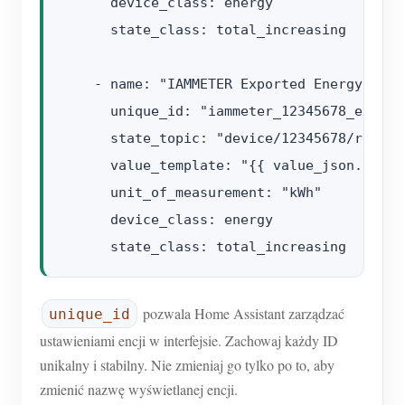
      device_class: energy

      state_class: total_increasing

    - name: "IAMMETER Exported Energy"

      unique_id: "iammeter_12345678_export_
      state_topic: "device/12345678/realtim
      value_template: "{{ value_json.Data[
      unit_of_measurement: "kWh"

      device_class: energy

pozwala Home Assistant zarządzać
unique_id
ustawieniami encji w interfejsie. Zachowaj każdy ID
unikalny i stabilny. Nie zmieniaj go tylko po to, aby
zmienić nazwę wyświetlanej encji.