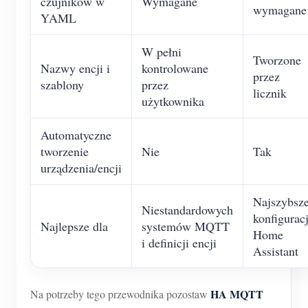
czujników w
Wymagane
wymagane
YAML
W pełni
Tworzone
Nazwy encji i
kontrolowane
przez
szablony
przez
licznik
użytkownika
Automatyczne
tworzenie
Nie
Tak
urządzenia/encji
Najszybsze
Niestandardowych
konfiguracj
Najlepsze dla
systemów MQTT
Home
i definicji encji
Assistant
HA MQTT
Na potrzeby tego przewodnika pozostaw