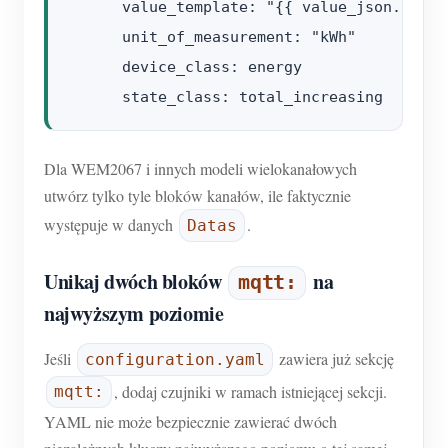
      value_template: "{{ value_json.Datas
      unit_of_measurement: "kWh"

      device_class: energy

Dla WEM2067 i innych modeli wielokanałowych
utwórz tylko tyle bloków kanałów, ile faktycznie
występuje w danych
.
Datas
Unikaj dwóch bloków
na
mqtt:
najwyższym poziomie
Jeśli
zawiera już sekcję
configuration.yaml
, dodaj czujniki w ramach istniejącej sekcji.
mqtt:
YAML nie może bezpiecznie zawierać dwóch