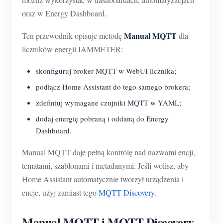
Usługa self-hosting
oraz w Energy Dashboard.
Ładowarka EV
Manual MQTT
Ten przewodnik opisuje metodę
dla
Symulator IAMMETER
liczników energii IAMMETER:
Licznik wirtualny
skonfiguruj broker MQTT w WebUI licznika;
System prognozowania i symulacji energii
podłącz Home Assistant do tego samego brokera;
Aplikacje
zdefiniuj wymagane czujniki MQTT w YAML;
dodaj energię pobraną i oddaną do Energy
Monitor energii systemu PV
Sklep
Dashboard.
Monitor zużycia energii elektrycznej
Zasoby
Manual MQTT daje pełną kontrolę nad nazwami encji,
System sterowania grzałką PV
Szybki start produktu
Społeczność
tematami, szablonami i metadanymi. Jeśli wolisz, aby
Automatyka domowa
Home Assistant automatycznie tworzył urządzenia i
Dokumentacja
Program współtwórców
Rozwiązania
encje, użyj zamiast tego
MQTT Discovery
.
Monitorowanie energii w fabryce
Film instruktażowy
Centrum współtwórców
Kontakt
Manual MQTT i MQTT Discovery
FAQ
Aktywności IAMMETER