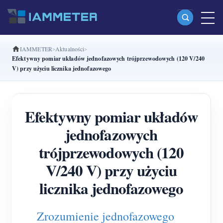
IAMMETER
Aktualności
Produkty
Efektywny pomiar układów jednofazowych trójprzewodowych (120 V/240
V) przy użyciu licznika jednofazowego
Jednofazowy licznik energii Wi-Fi (WEM3080)
Dwufazowy licznik energii Wi-Fi split-phase
Efektywny pomiar układów
(WEM2067)
jednofazowych
Trójfazowy licznik energii Wi-Fi (WEM3080T)
trójprzewodowych (120
Trójfazowy licznik energii Wi-Fi (WEM3046T)
V/240 V) przy użyciu
Trójfazowy licznik energii Wi-Fi (WEM3050T)
licznika jednofazowego
Kontroler mocy WiFi
IAMMETER Cloud Pro
Zrozumienie jednofazowego