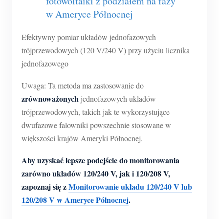
fotowoltaiki z podziałem na fazy
O nas
w Ameryce Północnej
Aktualności
Forum
Blog
App Store
Efektywny pomiar układów jednofazowych
trójprzewodowych (120 V/240 V) przy użyciu licznika
Eksploruj stronę
jednofazowego
Ranking PV
Uwaga: Ta metoda ma zastosowanie do
zrównoważonych
jednofazowych układów
trójprzewodowych, takich jak te wykorzystujące
dwufazowe falowniki powszechnie stosowane w
większości krajów Ameryki Północnej.
Aby uzyskać lepsze podejście do monitorowania
zarówno układów 120/240 V, jak i 120/208 V,
zapoznaj się z
Monitorowanie układu 120/240 V lub
120/208 V w Ameryce Północnej
.