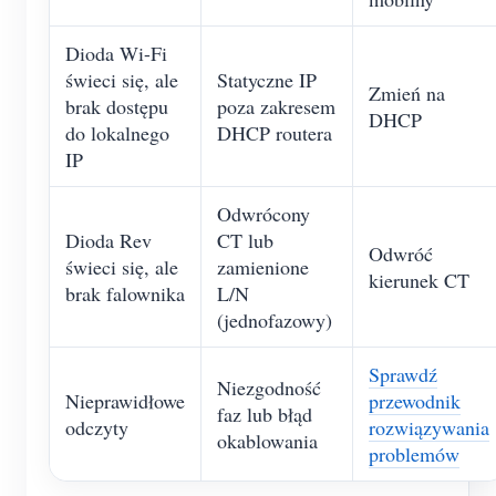
Dioda Wi-Fi
świeci się, ale
Statyczne IP
Zmień na
brak dostępu
poza zakresem
DHCP
do lokalnego
DHCP routera
IP
Odwrócony
Dioda Rev
CT lub
Odwróć
świeci się, ale
zamienione
kierunek CT
brak falownika
L/N
(jednofazowy)
Sprawdź
Niezgodność
Nieprawidłowe
przewodnik
faz lub błąd
odczyty
rozwiązywania
okablowania
problemów