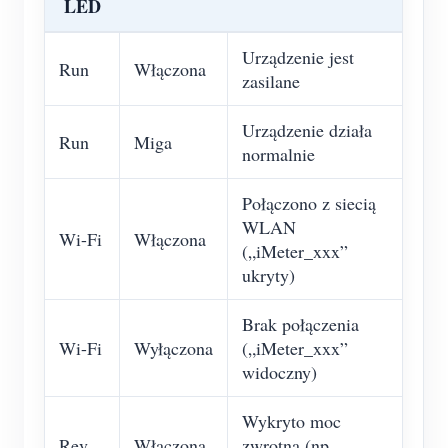
LED
Urządzenie jest
Run
Włączona
zasilane
Urządzenie działa
Run
Miga
normalnie
Połączono z siecią
WLAN
Wi-Fi
Włączona
(„iMeter_xxx”
ukryty)
Brak połączenia
Wi-Fi
Wyłączona
(„iMeter_xxx”
widoczny)
Wykryto moc
Rev
Włączona
zwrotną (np.