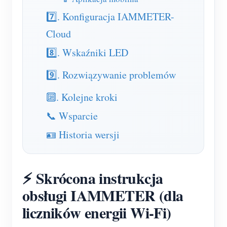
O nas
7️⃣. Konfiguracja IAMMETER-
Aktualności
Forum
Cloud
Blog
App Store
8️⃣. Wskaźniki LED
Eksploruj stronę
9️⃣. Rozwiązywanie problemów
Ranking PV
🔟. Kolejne kroki
📞 Wsparcie
🪪 Historia wersji
⚡ Skrócona instrukcja
obsługi IAMMETER (dla
liczników energii Wi-Fi)