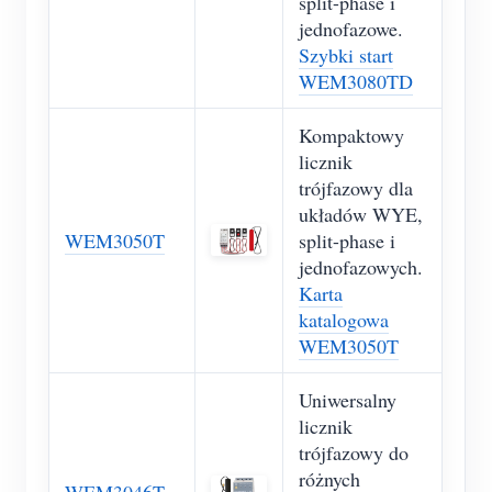
split-phase i
jednofazowe.
Szybki start
WEM3080TD
Kompaktowy
licznik
trójfazowy dla
układów WYE,
WEM3050T
split-phase i
jednofazowych.
Karta
katalogowa
WEM3050T
Uniwersalny
licznik
trójfazowy do
różnych