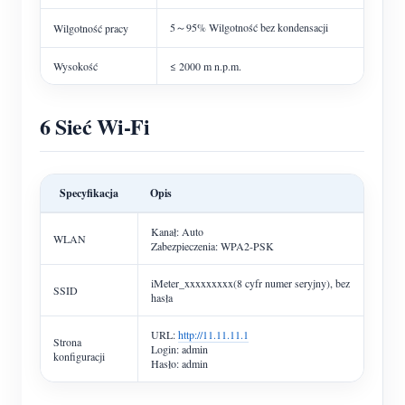
5～95% Wilgotność bez kondensacji
Wilgotność pracy
Wysokość
≤ 2000 m n.p.m.
6 Sieć Wi-Fi
Specyfikacja
Opis
Kanał: Auto
WLAN
Zabezpieczenia: WPA2-PSK
iMeter_xxxxxxxxx(8 cyfr numer seryjny), bez
SSID
hasła
URL:
http://11.11.11.1
Strona
Login: admin
konfiguracji
Hasło: admin