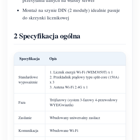
przesyłania danych na własny serwer
Montaż na szynie DIN (2 moduły) idealnie pasuje
do skrzynki licznikowej
2 Specyfikacja ogólna
Specyfikacja
Opis
1. Licznik energii Wi-Fi (WEM3050T) x 1
Standardowe
2. Przekładnik prądowy typu split-core (150A)
wyposażenie
x 3
3. Antena Wi-Fi 2.4G x 1
Trójfazowy (system 3-fazowy 4-przewodowy
Faza
WYE/Gwiazda)
Zasilanie
Wbudowany uniwersalny zasilacz
Komunikacja
Wbudowane Wi-Fi