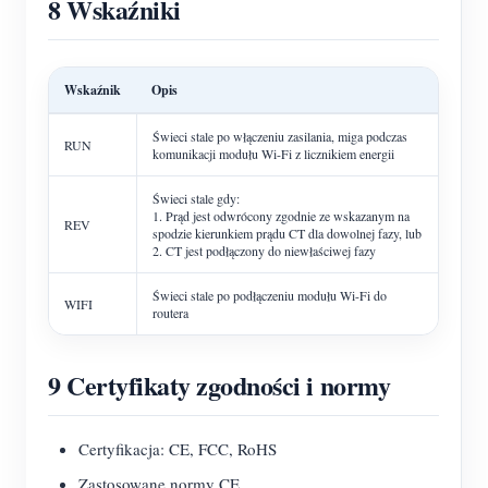
8 Wskaźniki
Wskaźnik
Opis
Świeci stale po włączeniu zasilania, miga podczas
RUN
komunikacji modułu Wi-Fi z licznikiem energii
Świeci stale gdy:
1. Prąd jest odwrócony zgodnie ze wskazanym na
REV
spodzie kierunkiem prądu CT dla dowolnej fazy, lub
2. CT jest podłączony do niewłaściwej fazy
Świeci stale po podłączeniu modułu Wi-Fi do
WIFI
routera
9 Certyfikaty zgodności i normy
Certyfikacja: CE, FCC, RoHS
Zastosowane normy CE