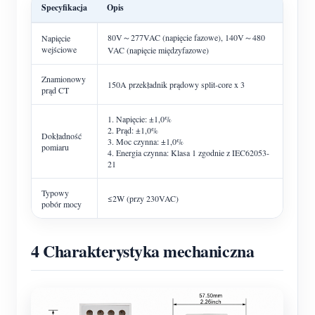
Specyfikacja
Opis
80V～277VAC (napięcie fazowe), 140V～480
Napięcie
wejściowe
VAC (napięcie międzyfazowe)
Znamionowy
150A przekładnik prądowy split-core x 3
prąd CT
1. Napięcie: ±1,0%
2. Prąd: ±1,0%
Dokładność
3. Moc czynna: ±1,0%
pomiaru
4. Energia czynna: Klasa 1 zgodnie z IEC62053-
21
Typowy
≤2W (przy 230VAC)
pobór mocy
4 Charakterystyka mechaniczna