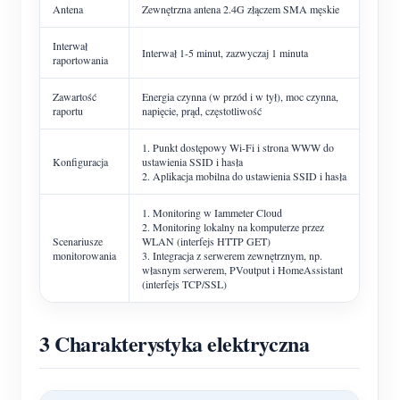
Antena
Zewnętrzna antena 2.4G złączem SMA męskie
Interwał
Interwał 1-5 minut, zazwyczaj 1 minuta
raportowania
Zawartość
Energia czynna (w przód i w tył), moc czynna,
raportu
napięcie, prąd, częstotliwość
1. Punkt dostępowy Wi-Fi i strona WWW do
Konfiguracja
ustawienia SSID i hasła
2. Aplikacja mobilna do ustawienia SSID i hasła
1. Monitoring w Iammeter Cloud
2. Monitoring lokalny na komputerze przez
Scenariusze
WLAN (interfejs HTTP GET)
monitorowania
3. Integracja z serwerem zewnętrznym, np.
własnym serwerem, PVoutput i HomeAssistant
(interfejs TCP/SSL)
3 Charakterystyka elektryczna