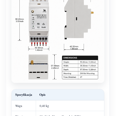
Specyfikacja
Opis
Waga
0,40 kg