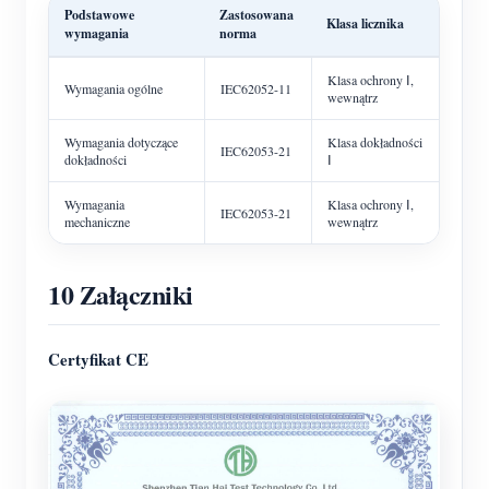
Podstawowe
Zastosowana
Klasa licznika
wymagania
norma
Klasa ochrony Ⅰ,
Wymagania ogólne
IEC62052-11
wewnątrz
Wymagania dotyczące
Klasa dokładności
IEC62053-21
dokładności
Ⅰ
Wymagania
Klasa ochrony Ⅰ,
IEC62053-21
mechaniczne
wewnątrz
10 Załączniki
Certyfikat CE