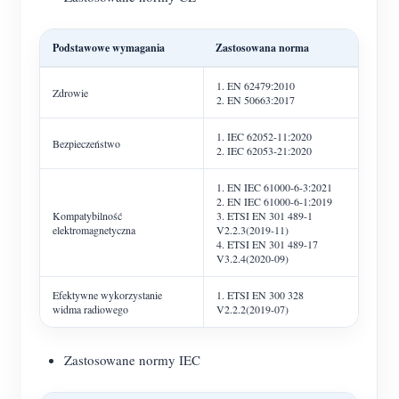
Podstawowe wymagania
Zastosowana norma
1. EN 62479:2010
Zdrowie
2. EN 50663:2017
1. IEC 62052-11:2020
Bezpieczeństwo
2. IEC 62053-21:2020
1. EN IEC 61000-6-3:2021
2. EN IEC 61000-6-1:2019
Kompatybilność
3. ETSI EN 301 489-1
elektromagnetyczna
V2.2.3(2019-11)
4. ETSI EN 301 489-17
V3.2.4(2020-09)
Efektywne wykorzystanie
1. ETSI EN 300 328
widma radiowego
V2.2.2(2019-07)
Zastosowane normy IEC