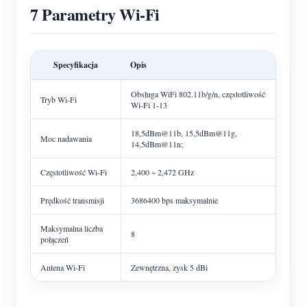
7 Parametry Wi-Fi
Specyfikacja
Opis
Obsługa WiFi 802.11b/g/n, częstotliwość
Tryb Wi-Fi
Wi-Fi 1-13
18,5dBm@11b, 15,5dBm@11g,
Moc nadawania
14,5dBm@11n;
Częstotliwość Wi-Fi
2,400 ~ 2,472 GHz
Prędkość transmisji
3686400 bps maksymalnie
Maksymalna liczba
8
połączeń
Antena Wi-Fi
Zewnętrzna, zysk 5 dBi