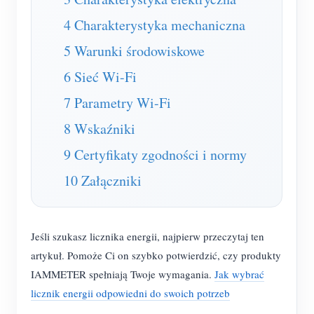
Usługa self-hosting
4 Charakterystyka mechaniczna
Ładowarka EV
5 Warunki środowiskowe
Symulator IAMMETER
6 Sieć Wi-Fi
Licznik wirtualny
7 Parametry Wi-Fi
System prognozowania i symulacji energii
8 Wskaźniki
Aplikacje
9 Certyfikaty zgodności i normy
Monitor energii systemu PV
Sklep
10 Załączniki
Monitor zużycia energii elektrycznej
Zasoby
System sterowania grzałką PV
Szybki start produktu
Społeczność
Jeśli szukasz licznika energii, najpierw przeczytaj ten
Automatyka domowa
Dokumentacja
artykuł. Pomoże Ci on szybko potwierdzić, czy produkty
Program współtwórców
Rozwiązania
IAMMETER spełniają Twoje wymagania.
Jak wybrać
Monitorowanie energii w fabryce
Film instruktażowy
Centrum współtwórców
Kontakt
licznik energii odpowiedni do swoich potrzeb
FAQ
Aktywności IAMMETER