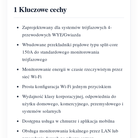
O nas
1 Kluczowe cechy
Aktualności
Forum
Blog
App Store
Zaprojektowany dla systemów trójfazowych 4-
przewodowych WYE/Gwiazda
Eksploruj stronę
Wbudowane przekładniki prądowe typu split-core
Ranking PV
150A do standardowego monitorowania
trójfazowego
Monitorowanie energii w czasie rzeczywistym przez
sieć Wi-Fi
Prosta konfiguracja Wi-Fi jednym przyciskiem
Wydajność klasy korporacyjnej, odpowiednia do
użytku domowego, komercyjnego, przemysłowego i
systemów solarnych
Dostępna usługa w chmurze i aplikacja mobilna
Obsługa monitorowania lokalnego przez LAN lub