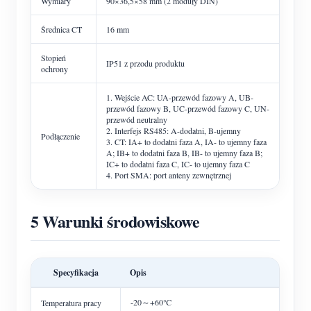
Wymiary
90×36,5×58 mm (2 moduły DIN)
Średnica CT
16 mm
Stopień
IP51 z przodu produktu
ochrony
1. Wejście AC: UA-przewód fazowy A, UB-
przewód fazowy B, UC-przewód fazowy C, UN-
przewód neutralny
2. Interfejs RS485: A-dodatni, B-ujemny
Podłączenie
3. CT: IA+ to dodatni faza A, IA- to ujemny faza
A; IB+ to dodatni faza B, IB- to ujemny faza B;
IC+ to dodatni faza C, IC- to ujemny faza C
4. Port SMA: port anteny zewnętrznej
5 Warunki środowiskowe
Specyfikacja
Opis
-20～+60℃
Temperatura pracy