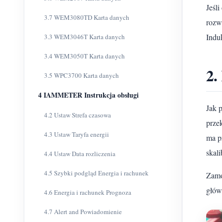
Jeśl
3.7 WEM3080TD Karta danych
rozw
Indu
3.3 WEM3046T Karta danych
3.4 WEM3050T Karta danych
2.
3.5 WPC3700 Karta danych
4 IAMMETER Instrukcja obsługi
Jak 
4.2 Ustaw Strefa czasowa
prze
4.3 Ustaw Taryfa energii
ma p
skal
4.4 Ustaw Data rozliczenia
4.5 Szybki podgląd Energia i rachunek
Zamo
głów
4.6 Energia i rachunek Prognoza
4.7 Alert and Powiadomienie