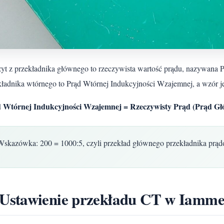
yt z przekładnika głównego to rzeczywista wartość prądu, nazywana
kładnika wtórnego to Prąd Wtórnej Indukcyjności Wzajemnej, a wzór je
 Wtórnej Indukcyjności Wzajemnej = Rzeczywisty Prąd (Prąd Głó
Wskazówka: 200 = 1000:5, czyli przekład głównego przekładnika prą
 Ustawienie przekładu CT w Iamme