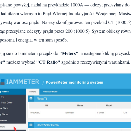
opisano powyżej, nadal na przykładzie 1000A — odczyt przesyłany do c
kładnikiem wtórnym to Prąd Wtórnej Indukcyjności Wzajemnej. Musisz
zywistą wartość prądu. Należy skonfigurować ten przekład CT (1000:5)
ąc przesyłane odczyty prądu przez 200 (1000:5). System obliczy równi
pozorna i energia, w ten sam sposób.
"Meters"
guj się do Iammeter i przejdź do
, a następnie kliknij przycis
er"
"CT Ratio"
możesz wybrać
zgodnie z rzeczywistymi warunkami.