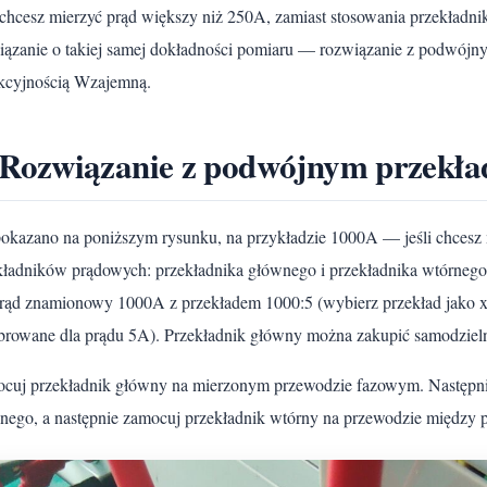
i chcesz mierzyć prąd większy niż 250A, zamiast stosowania przekładni
iązanie o takiej samej dokładności pomiaru — rozwiązanie z podwój
kcyjnością Wzajemną.
 Rozwiązanie z podwójnym przekł
pokazano na poniższym rysunku, na przykładzie 1000A — jeśli chces
kładników prądowych: przekładnika głównego i przekładnika wtórnego 
rąd znamionowy 1000A z przekładem 1000:5 (wybierz przekład jako xxx
ibrowane dla prądu 5A). Przekładnik główny można zakupić samodzieln
cuj przekładnik główny na mierzonym przewodzie fazowym. Następnie
nego, a następnie zamocuj przekładnik wtórny na przewodzie między p