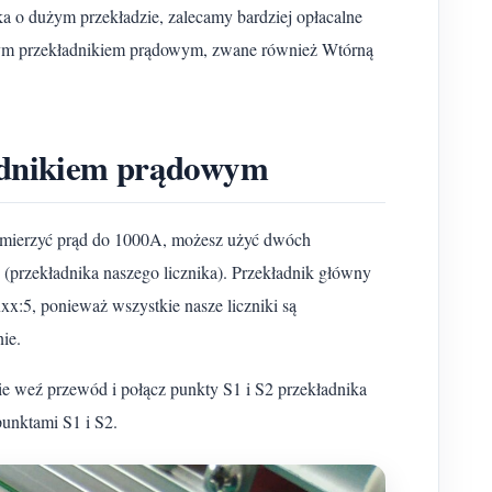
ka o dużym przekładzie, zalecamy bardziej opłacalne
nym przekładnikiem prądowym, zwane również Wtórną
adnikiem prądowym
z mierzyć prąd do 1000A, możesz użyć dwóch
(przekładnika naszego licznika). Przekładnik główny
:5, ponieważ wszystkie nasze liczniki są
ie.
 weź przewód i połącz punkty S1 i S2 przekładnika
unktami S1 i S2.