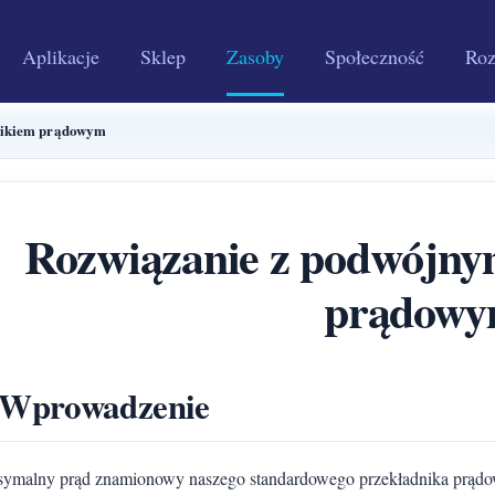
Aplikacje
Sklep
Zasoby
Społeczność
Roz
nikiem prądowym
Rozwiązanie z podwójny
prądow
 Wprowadzenie
ymalny prąd znamionowy naszego standardowego przekładnika prądow