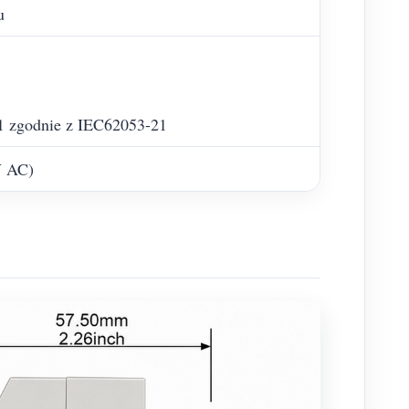
u
 1 zgodnie z IEC62053-21
V AC)