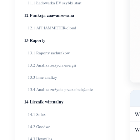
11.1 Ładowarka EV szybki start
12 Funkcja zaawansowana
12.1 API:IAMMETER-cloud
13 Raporty
13.1 Raporty rachunków
13.2 Analiza zużycia energii
13.3 Inne analizy
13.4 Analiza zużycia przez obciążenie
14 Licznik wirtualny
W
14.1 Solax
14.2 Goodwe
W
14.3 Hoymiles