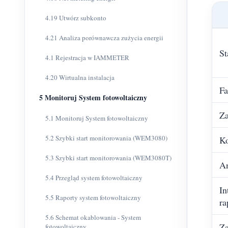
4.19 Utwórz subkonto
4.21 Analiza porównawcza zużycia energii
St
4.1 Rejestracja w IAMMETER
4.20 Wirtualna instalacja
Fa
5 Monitoruj System fotowoltaiczny
Za
5.1 Monitoruj System fotowoltaiczny
5.2 Szybki start monitorowania (WEM3080)
K
5.3 Szybki start monitorowania (WEM3080T)
A
5.4 Przegląd system fotowoltaiczny
In
5.5 Raporty system fotowoltaiczny
ra
5.6 Schemat okablowania - System
Za
fotowoltaiczny