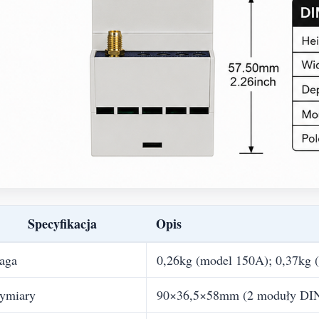
Specyfikacja
Opis
aga
0,26kg (model 150A); 0,37kg 
ymiary
90×36,5×58mm (2 moduły DI