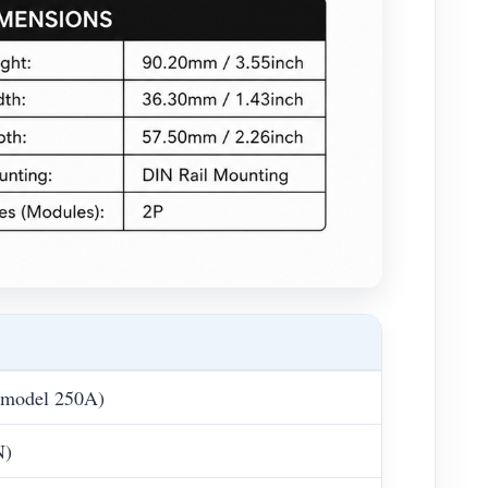
(model 250A)
N)