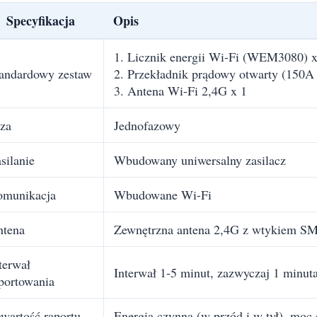
Specyfikacja
Opis
1. Licznik energii Wi-Fi (WEM3080) x
andardowy zestaw
2. Przekładnik prądowy otwarty (150A
3. Antena Wi-Fi 2,4G x 1
za
Jednofazowy
silanie
Wbudowany uniwersalny zasilacz
omunikacja
Wbudowane Wi-Fi
ntena
Zewnętrzna antena 2,4G z wtykiem 
terwał
Interwał 1-5 minut, zazwyczaj 1 minut
portowania
wartość raportu
Energia czynna (w przód i w tył), moc 