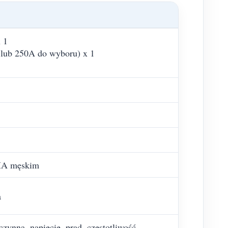
 1
 lub 250A do wyboru) x 1
SMA męskim
a
czynna, napięcie, prąd, częstotliwość