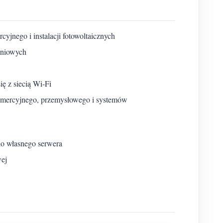
jnego i instalacji fotowoltaicznych
eniowych
ę z siecią Wi-Fi
omercyjnego, przemysłowego i systemów
do własnego serwera
wej