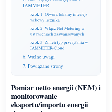
O nas
IAMMETER
Aktualności
Forum
Krok 1: Otwórz lokalny interfejs
Blog
App Store
webowy licznika
Krok 2: Włącz Net Metering w
Eksploruj stronę
ustawieniach zaawansowanych
Ranking PV
Krok 3: Zmień typ przesyłania w
IAMMETER-Cloud
6. Ważne uwagi
7. Powiązane strony
Pomiar netto energii (NEM) i
monitorowanie
eksportu/importu energii