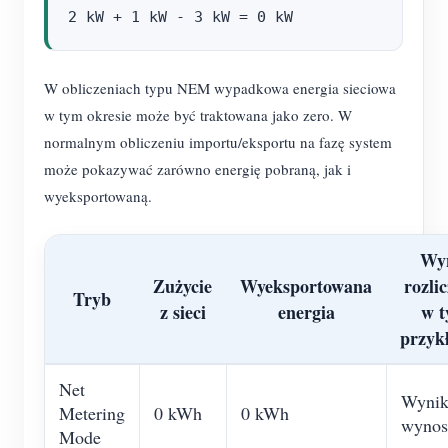
W obliczeniach typu NEM wypadkowa energia sieciowa
w tym okresie może być traktowana jako zero. W
normalnym obliczeniu importu/eksportu na fazę system
może pokazywać zarówno energię pobraną, jak i
wyeksportowaną.
Wy
Zużycie
Wyeksportowana
rozli
Tryb
z sieci
energia
w 
przyk
Net
Wynik
Metering
0 kWh
0 kWh
wynos
Mode