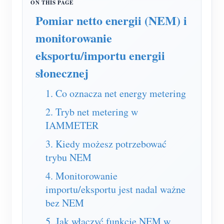
Usługa self-hosting
Pomiar netto energii (NEM) i
Ładowarka EV
monitorowanie
Symulator IAMMETER
eksportu/importu energii
Licznik wirtualny
słonecznej
System prognozowania i symulacji energii
1. Co oznacza net energy metering
Aplikacje
2. Tryb net metering w
Monitor energii systemu PV
Sklep
IAMMETER
Monitor zużycia energii elektrycznej
Zasoby
3. Kiedy możesz potrzebować
trybu NEM
System sterowania grzałką PV
Szybki start produktu
Społeczność
4. Monitorowanie
Automatyka domowa
Dokumentacja
Program współtwórców
Rozwiązania
importu/eksportu jest nadal ważne
Monitorowanie energii w fabryce
Film instruktażowy
bez NEM
Centrum współtwórców
Kontakt
5. Jak włączyć funkcję NEM w
FAQ
Aktywności IAMMETER