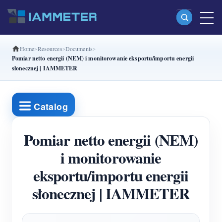
Home
Resources
Documents
Produkty
Pomiar netto energii (NEM) i monitorowanie eksportu/importu energii
słonecznej | IAMMETER
Jednofazowy licznik energii Wi-Fi (WEM3080)
Dwufazowy licznik energii Wi-Fi split-phase
Catalog
(WEM2067)
Trójfazowy licznik energii Wi-Fi (WEM3080T)
Pomiar netto energii (NEM)
Trójfazowy licznik energii Wi-Fi (WEM3046T)
i monitorowanie
eksportu/importu energii
Trójfazowy licznik energii Wi-Fi (WEM3050T)
słonecznej | IAMMETER
Kontroler mocy WiFi
IAMMETER Cloud Pro